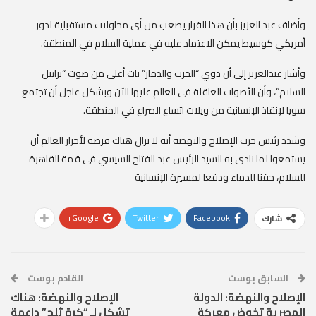
وأضاف عبد العزيز بأن هذا القرار يصعب من أي محاولات مستقبلية لدور
أمريكي كوسيط يمكن الاعتماد عليه في عملية السلام في المنطقة.
وأشار عبدالعزيز إلى أن دوي “الحرب والدمار” بات أعلى من صوت “تراتيل
السلام”، وأن الأصوات العاقلة في العالم عليها الآن وبشكل عاجل أن تجتمع
سويا لإنقاذ الإنسانية من ويلات اتساع الصراع في المنطقة.
وشدد رئيس حزب الإصلاح والنهضة أنه لا يزال هناك فرصة لأحرار العالم أن
يستمعوا لما نادى به السيد الرئيس عبد الفتاح السيسي في قمة القاهرة
للسلام، حقنا للدماء ودفعا لمسيرة الإنسانية
Google+
Twitter
Facebook
شارك
السابق بوست
القادم بوست
الإصلاح والنهضة: الدولة
الإصلاح والنهضة: هناك
المصرية تخوض معركة
تشكل لـ “كرة ثلج” داعمة