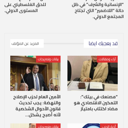
“الإنسانية والشرف” في ظل
للحق الفلسطيني على
حالة “اللاضمير” التي تجتاح
المستوى الدولي.
المجتمع الدولي.
قد يعجبك ايضا
المزيد عن المؤلف
آراء ومقالات
بيانات وتصريحات
“مصنعك في بيتك”:
الأمين العام لحزب الإصلاح
التمكين الاقتصادي هو
والنهضة: يجب تحديث
مضاد اكتئاب بامتياز
قانون الأحوال الشخصية
لأنه أصبح يشكل…
أخبار الحزب
بيانات وتصريحات