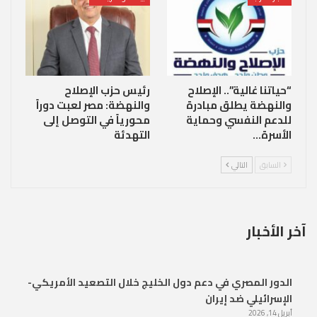
“حياتنا غالية”.. الإصلاح
رئيس حزب الإصلاح
والنهضة يطلق مبادرة
والنهضة: مصر لعبت دوراً
للدعم النفسي وحماية
محورياً في التوصل إلى
الأسرة…
التهدئة
السابق
التالي
آخر الأخبار
الدور المصري في دعم دول الخليج خلال التصعيد الأمريكي-
الإسرائيلي ضد إيران
أبريل 14, 2026