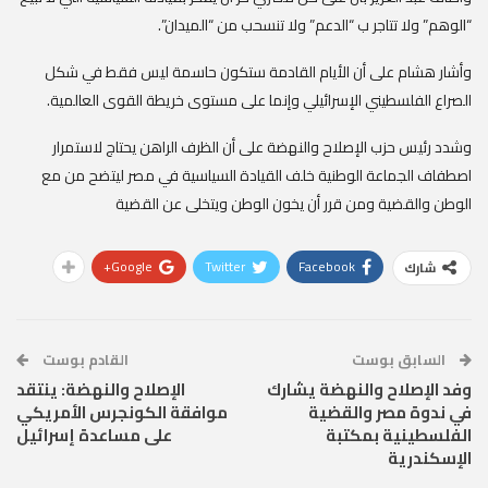
“الوهم” ولا تتاجر ب “الدعم” ولا تنسحب من “الميدان”.
وأشار هشام على أن الأيام القادمة ستكون حاسمة ليس فقط في شكل
الصراع الفلسطيني الإسرائيلي وإنما على مستوى خريطة القوى العالمية.
وشدد رئيس حزب الإصلاح والنهضة على أن الظرف الراهن يحتاج لاستمرار
اصطفاف الجماعة الوطنية خلف القيادة السياسية في مصر ليتضح من مع
الوطن والقضية ومن قرر أن يخون الوطن ويتخلى عن القضية
Google+
Twitter
Facebook
شارك
السابق بوست
القادم بوست
وفد الإصلاح والنهضة يشارك
الإصلاح والنهضة: ينتقد
في ندوة مصر والقضية
موافقة الكونجرس الأمريكي
الفلسطينية بمكتبة
على مساعدة إسرائيل
الإسكندرية