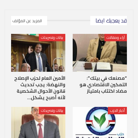
قد يعجبك ايضا
المزيد عن المؤلف
آراء ومقالات
بيانات وتصريحات
“مصنعك في بيتك”:
الأمين العام لحزب الإصلاح
التمكين الاقتصادي هو
والنهضة: يجب تحديث
مضاد اكتئاب بامتياز
قانون الأحوال الشخصية
لأنه أصبح يشكل…
أخبار الحزب
بيانات وتصريحات