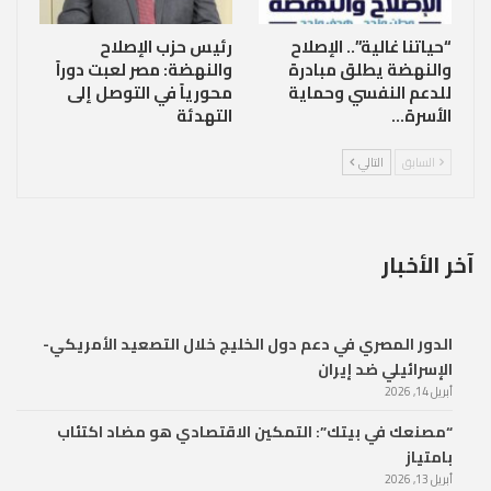
“حياتنا غالية”.. الإصلاح
رئيس حزب الإصلاح
والنهضة يطلق مبادرة
والنهضة: مصر لعبت دوراً
للدعم النفسي وحماية
محورياً في التوصل إلى
الأسرة…
التهدئة
السابق
التالي
آخر الأخبار
الدور المصري في دعم دول الخليج خلال التصعيد الأمريكي-
الإسرائيلي ضد إيران
أبريل 14, 2026
“مصنعك في بيتك”: التمكين الاقتصادي هو مضاد اكتئاب
بامتياز
أبريل 13, 2026