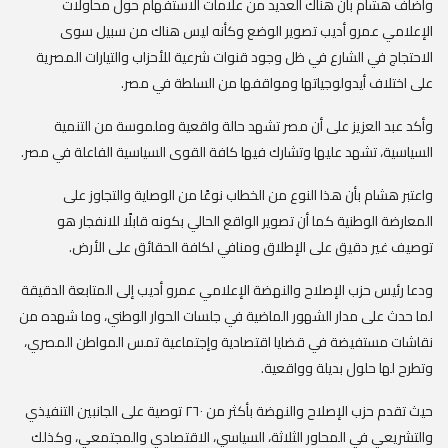
وأضاف هشام بأن هناك العديد من علامات الاستفهام حول محاولات
الإعلامي عمرو أديب تصوير الوضع وكأنه ليس هناك من سبيل سوى
الاحتجاج في الشارع في ظل وجود قنوات شرعية للأحزاب والتيارات المصرية
على اختلاف أيدولوجياتها ومواقفها من السلطة في مصر.
وأكد عبد العزيز على أن مصر تشهد حالة واقعية وملموسة من التنمية
السياسية، تشهد عليها وتشارك فيها كافة القوى السياسية الفاعلة في مصر.
واعتبر هشام بأن هذا النوع من الخطاب نوعًا من الوصاية والتجاوز على
المعارضة الوطنية كما أن تصوير الواقع الحالي بكونه قابلًا للانفجار هو
توصيف غير دقيق على الإطلاق ومنافي لكافة الحقائق على الأرض.
ودعا رئيس حزب الإصلاح والنهضة الإعلامي عمرو أديب إلى المتابعة الدقيقة
لما حدث على مدار الشهور الماضية في جلسات الحوار الوطني، وما شهده من
نقاشات مستفيضة في قضايا اقتصادية وإجتماعية تمس المواطن المصري،
وتطرح لها حلول بديلة وواقعية.
حيث تقدم حزب الإصلاح والنهضة بأكثر من ٢٦٠ توصية على الجانبين التنفيذي
والتشريعي في المحاور الثلاثة، السياسي، الاقتصادي والمجتمعي، وكذلك