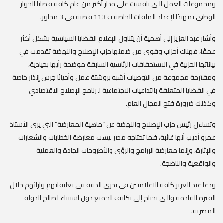
ومجموعات العمل التي ناقشت على مدار أكثر من عام كافة قضايا الحوار
الوطني تمهيدًا لإعداد الملفات الخاصة ب 113 قضية في 3 محاور.
وأشار عبد العزيز إلى أهمية أن يتناول الإعلام القضايا السياسية بشكل أكثر
عمقًا، فهناك أحزاب وقوى من ضمنها حزب الإصلاح والنهضة تقدمت في
بياناتها الحزبية في الاستحقاقات الرئاسية السابقة موضحة رأيها بحيادية،
ومقترحة مجموعة من التوصيات أشبه بروشتة عمل وأحيانًا جرس إنذار خاصة
في القضايا المتعلقة بالتداعيات الاجتماعية لبرنامج الإصلاح الاقتصادي
وكذلك ضرورة فتح المجال العام.
وتساءل رئيس حزب الإصلاح والنهضة عن “ماهية المعارضة” التي يرى الأستاذ
عمرو أديب أنها غائبة، فما تحتاجه مصر ليست معارضة الخطابات والشعارات
والإثارة، وإنما معارضة البرامج والرؤى والأطروحات الجادة والعملية
والواقعية والناضجة.
ودعا عبد العزيز كافة الاعلاميين في تحري الدقة في تعليقاتهم وارائهم خلال
الفترة القادمة والتي تحتاج إلى تكاتف الجميع دون استثناء لصالح الدولة
المصرية.