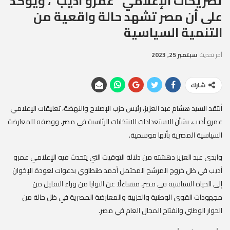
تصريحات الإعلامي “عمرو أديب”، ويؤكد
على أن مصر تشهد حالة واقعية من
التنمية السياسية
آخر تحديث
سبتمبر 25, 2023
شارك
أنتقد السيد هشام عبد العزيز، رئيس حزب الإصلاح والنهضة، تعليقات الإعلامي
عمرو أديب، بشأن الاستعدادات للانتخابات الرئاسية في مصر، ووصفه للمعارضة
السياسية المصرية بأنها موسمية.
وابدى عبد العزيز دهشته من دلالة التوقيت التي يتحدث فيه الإعلامي عمرو
أديب في ظل خروج المرشح المحتمل أحمد طنطاوي بدعوات لعودة الإخوان
إلى الحياة السياسية في مصر، متساءلًا عن النوايا من وراء التقليل من
مجهودات القوى الوطنية والحزبية والمعارضة المصرية في ظل حالة من
الحوار الوطني وانفتاح المجال العام في مصر.