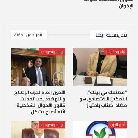
الإخوان
قد يعجبك ايضا
المزيد عن المؤلف
آراء ومقالات
بيانات وتصريحات
“مصنعك في بيتك”:
الأمين العام لحزب الإصلاح
التمكين الاقتصادي هو
والنهضة: يجب تحديث
مضاد اكتئاب بامتياز
قانون الأحوال الشخصية
لأنه أصبح يشكل…
أخبار الحزب
بيانات وتصريحات