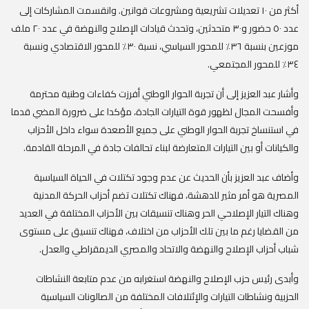
أكثر من ١٠ تعديلات تشريعية ومشروعات قوانين. وانقسمت المشاركات إلى
عدد ٥٠ حضور و٣٠ متحدثين، وتحدث قيادات الإصلاح والنهضة في عدد ٢٠ ملف
موزعين بنسبة ٣٦٪ للمحور السياسي، نسبة ٣٠٪ للمحور الاقتصادي ونسبة
٣٤٪ للمحور المجتمعي.
وأشار عبد العزيز إلى أن تجربة الحوار الوطني أفرزت كفاءات وطنية محترمة
وأفسحت المجال لظهور قوة التيارات الجادة، مؤكدا على ضرورة المضي قدما
في استنساخ تجربة الحوار الوطني على جميع الأصعدة سواء داخل الأحزاب
والكيانات أو بين التيارات المتعارضة لبناء تحالفات جادة في المرحلة القادمة.
وأضاف عبد العزيز بأن الحديث عن عدم وجود تكتلات في الحياة السياسية
المصرية هو أمر مثير للدهشة، فهناك تكتلات تضم أحزاب الحركة المدنية
وهناك التيار الإصلاحي الحر وهناك تنسيقات بين الأحزاب المختلفة في العديد
من القضايا رغم ما بين تلك الأحزاب من اختلاف، فهناك تنسيق على مستوى
شباب أحزاب الإصلاح والنهضة والاتحاد والمصري الديمقراطي والعدل.
وأبدى رئيس حزب الإصلاح والنهضة استغرابه من عدم متابعة النشاطات
الحزبية ونشاطات التيارات والإئتلافات المختلفة من الصالونات السياسية