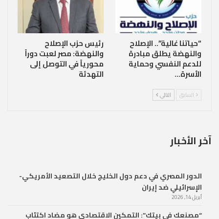
“حياتنا غالية”.. الإصلاح
رئيس حزب الإصلاح
والنهضة يطلق مبادرة
والنهضة: مصر لعبت دوراً
للدعم النفسي وحماية
محورياً في التوصل إلى
الأسرة…
التهدئة
السابق
التالي
آخر الأخبار
الدور المصري في دعم دول الخليج خلال التصعيد الأمريكي-
الإسرائيلي ضد إيران
أبريل 14, 2026
“مصنعك في بيتك”: التمكين الاقتصادي هو مضاد اكتئاب