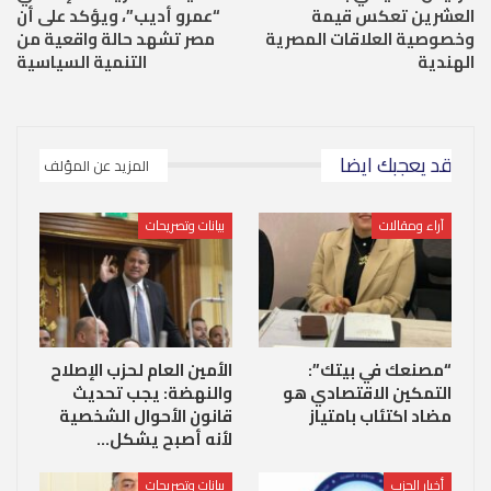
العشرين تعكس قيمة
“عمرو أديب”، ويؤكد على أن
وخصوصية العلاقات المصرية
مصر تشهد حالة واقعية من
الهندية
التنمية السياسية
قد يعجبك ايضا
المزيد عن المؤلف
آراء ومقالات
بيانات وتصريحات
“مصنعك في بيتك”:
الأمين العام لحزب الإصلاح
التمكين الاقتصادي هو
والنهضة: يجب تحديث
مضاد اكتئاب بامتياز
قانون الأحوال الشخصية
لأنه أصبح يشكل…
أخبار الحزب
بيانات وتصريحات