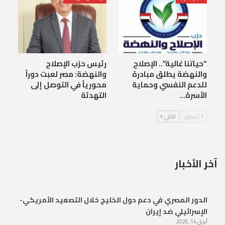
“حياتنا غالية”.. الإصلاح
رئيس حزب الإصلاح
والنهضة يطلق مبادرة
والنهضة: مصر لعبت دوراً
للدعم النفسي وحماية
محورياً في التوصل إلى
الأسرة…
التهدئة
السابق
التالي
آخر الأخبار
الدور المصري في دعم دول الخليج خلال التصعيد الأمريكي-
الإسرائيلي ضد إيران
أبريل 14, 2026