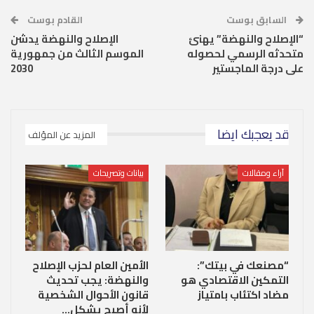
السابق بوست
القادم بوست
“الإصلاح والنهضة” يهنئ
الإصلاح والنهضة يدشن
متحدثه الرسمي لحصوله
الموسم الثالث من جمهورية
على درجة الماجستير
2030
قد يعجبك ايضا
المزيد عن المؤلف
آراء ومقالات
بيانات وتصريحات
“مصنعك في بيتك”:
الأمين العام لحزب الإصلاح
التمكين الاقتصادي هو
والنهضة: يجب تحديث
مضاد اكتئاب بامتياز
قانون الأحوال الشخصية
لأنه أصبح يشكل…