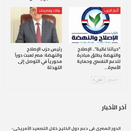
أخبار الحزب
بيانات وتصريحات
“حياتنا غالية”.. الإصلاح
رئيس حزب الإصلاح
والنهضة يطلق مبادرة
والنهضة: مصر لعبت دوراً
للدعم النفسي وحماية
محورياً في التوصل إلى
الأسرة…
التهدئة
السابق
التالي
آخر الأخبار
الدور المصري في دعم دول الخليج خلال التصعيد الأمريكي-