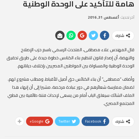
هامة للتأكيد على الوحدة الوطنية
آخر تحديث
أغسطس 31, 2016
شارك
قال المهندس علاء مصطفى، المتحدث الرسمي باسم حزب الإصلاح
والنهضة، أن إصدار قانون لتنظيم بناء الكناىس خطوة جيدة على طريق تحقيق
الوحدة الوطنية والمساواة بين المواطنين المصريين بإختلاف دياناتهم.
وأضاف “مصطفى” أن بناء الكنائس حق أصيل للأقباط، ومطلب مشروع لهم،
لضمان ممارسة شعائرهم في دور عبادة مرخصة، مشيرا إلى أن إنهاء هذا
الملف الشائك سيغلق الباب أمام من يسعى لإحداث فتنة طائفية بين قطبي
المجتمع المصري.
Google+
Twitter
Facebook
شارك