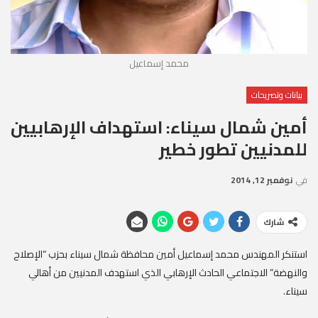
محمد إسماعيل
بيانات وتصريحات
أمين شمال سيناء: استهداف الإرهابيين
للمدنيين تطور خطير
في
نوفمبر 12, 2014
شارك
استنكر المهندس محمد إسماعيل أمين محافظة شمال سيناء بحزب “الإصلاح
والنهضة” الاجتماعي الحادث الإرهابي الذي استهدف المدنيين من أهالي
سيناء.