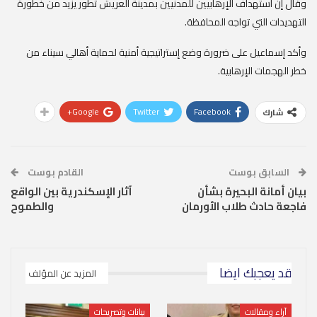
وقال إن استهداف الإرهابيين للمدنيين بمدينة العريش تطور يزيد من خطورة
التهديدات التي تواجه المحافظة.
وأكد إسماعيل على ضرورة وضع إستراتيجية أمنية لحماية أهالي سيناء من
خطر الهجمات الإرهابية.
Google+
Twitter
Facebook
شارك
السابق بوست
القادم بوست
بيان أمانة البحيرة بشأن
آثار الإسكندرية بين الواقع
فاجعة حادث طلاب الأورمان
والطموح
قد يعجبك ايضا
المزيد عن المؤلف
آراء ومقالات
بيانات وتصريحات