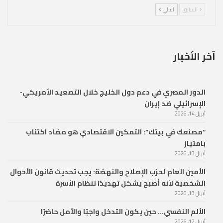
السابق
التالي
آخر الأخبار
الدور المصري في دعم دول الخليج خلال التصعيد الأمريكي-
الإسرائيلي ضد إيران
أبريل 14, 2026
“مصنعك في بيتك”: التمكين الاقتصادي هو مضاد اكتئاب
بامتياز
أبريل 13, 2026
الأمين العام لحزب الإصلاح والنهضة: يجب تحديث قانون الأحوال
الشخصية لأنه أصبح يشكل تهديدًا لنظام الأسرة
أبريل 13, 2026
الألم النفسي… حين يكون التدخل واجبًا والأمل حاضرًا
أبريل 12, 2026