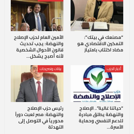
“مصنعك في بيتك”:
الأمين العام لحزب الإصلاح
التمكين الاقتصادي هو
والنهضة: يجب تحديث
مضاد اكتئاب بامتياز
قانون الأحوال الشخصية
لأنه أصبح يشكل…
أخبار الحزب
بيانات وتصريحات
“حياتنا غالية”.. الإصلاح
رئيس حزب الإصلاح
والنهضة يطلق مبادرة
والنهضة: مصر لعبت دوراً
للدعم النفسي وحماية
محورياً في التوصل إلى
الأسرة…
التهدئة