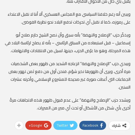
يقبل بأي حال من الأحوال الاقتراب منه.
ويبين أنه رغم خلافنا السياسي مع المجلس العسكري ألا أننا لا نقبل الاعتداء
على رموزه، كما لا نقبل أي تحركات تدفع البلاد نحو نظرية الفوضى.
ويذكّر حزب “الإصلاح والنهضة” بأنه سبق وأن نصح الشيخ حازم صلاح أبو
إسماعيل – قبل استبعاده من السباق الرئاسي – بأنه لا يصلح لرئاسة البلاد في
هذه المرحلة، وهو ما عرّض الحزب، حينها، لسيل من الانتقادات والاتهامات.
ويبدي حزب “الإصلاح والنهضة” انزعاجه الشديد من ظهور بعض الشخصيات
مرة أخرى، ويرى أن ظهورها نذير شؤم، فنحن أول من دفع ثمن تهور بعض
الجماعات التي أعطت صورة غير صحيحة للمشروع الإسلامي وأخرته عشرات
السنين.
ويشدد حزب “الإصلاح والنهضة” على عدم قبول ظهور هذه الاتجاهات مرةً
أخرى بأي شكل من الأشكال أو تحت أي مبرر من المبررات.
Google+
Twitter
Facebook
شارك