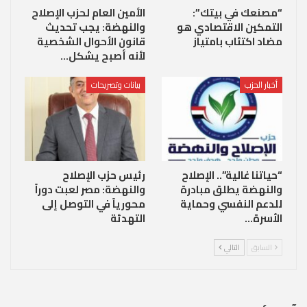
“مصنعك في بيتك”:
الأمين العام لحزب الإصلاح
التمكين الاقتصادي هو
والنهضة: يجب تحديث
مضاد اكتئاب بامتياز
قانون الأحوال الشخصية
لأنه أصبح يشكل…
أخبار الحزب
بيانات وتصريحات
“حياتنا غالية”.. الإصلاح
رئيس حزب الإصلاح
والنهضة يطلق مبادرة
والنهضة: مصر لعبت دوراً
للدعم النفسي وحماية
محورياً في التوصل إلى
الأسرة…
التهدئة
السابق
التالي