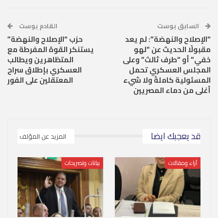
السابق بوست
القادم بوست
“الإصلاح والنهضة”: لم يعد
حزب “الإصلاح والنهضة”
مقبولًا الحديث عن “لهو
يستنكر القوة المفرطة مع
خفي” أو “طرف ثالث” وعلى
المتظاهرين ويطالب
المجلس العسكري تحمل
العسكري بإطلاق سراح
المسئولية كاملةً ولا شيء
المعتقلين على الفور
أغلى من دماء المصريين
قد يعجبك ايضا
المزيد عن المؤلف
آراء ومقالات
بيانات وتصريحات