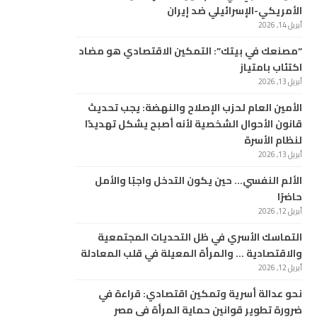
الأمريكي-الإسرائيلي ضد إيران
أبريل 14, 2026
“مصنعك في بيتك”: التمكين الاقتصادي هو مضاد
اكتئاب بامتياز
أبريل 13, 2026
الأمين العام لحزب الإصلاح والنهضة: يجب تحديث
قانون الأحوال الشخصية لأنه أصبح يشكل تهديدًا
لنظام الأسرة
أبريل 13, 2026
الألم النفسي… حين يكون التدخل واجبًا والأمل
حاضرًا
أبريل 12, 2026
التماسك الأسري في ظل التحديات المجتمعية
والاقتصادية … والمرأة المعيلة في قلب المعادلة
أبريل 12, 2026
نحو عدالة أسرية وتمكين اقتصادي: قراءة في
ضرورة تطوير قوانين حماية المرأة في مصر