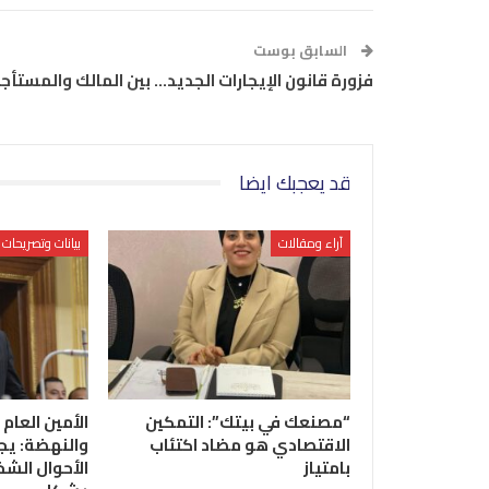
السابق بوست
فزورة قانون الإيجارات الجديد… بين المالك والمستأجر
قد يعجبك ايضا
آراء ومقالات
بيانات وتصريحات
“مصنعك في بيتك”: التمكين
الأمين العام 
الاقتصادي هو مضاد اكتئاب
والنهضة: يج
بامتياز
الأحوال الشخ