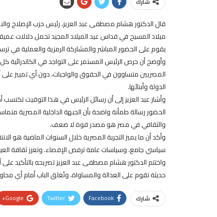
شارك
قال الدكتور هشام مصطفى عبد العزيز، رئيس حزب الإصلاح والنهضة
يقوم على الحضور المباشر والمشاركة الرمزية والعملية في ترسي
وأوضح أن حرص الرئيس المستمر على التواجد في الكاتدرائية كل
المصريين متساوون في الحقوق والواجبات، دون أي تمييز على أ
الدولة وأبنائها.
وأشار عبد العزيز إلى أن رسائل الرئيس في هذا التوقيت تكتسب أ
الحضور رسالة طمأنة واضحة بأن الجبهة الداخلية المصرية متماسك
والثقافي في مصر هو مصدر قوة لا ضعف.
وأكد أن ما يميز التجربة المصرية خلال السنوات الماضية هو ال
سياسي جامع، وسياسات عامة ترفض الإقصاء، وتعزز ثقافة العيش
واختتم الدكتور هشام مصطفى عبد العزيز تصريحه بالتأكيد على أ
حديثة تقوم على العدالة والمساواة، وتُغلق الباب أمام أي محا
Google+
Twitter
Facebook
شارك