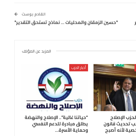
القادم بوست
*حسين الزمقان والمحليات … نماذج تستحق التقدير*
المزيد عن المؤلف
أخبار الحزب
لحزب الإصلاح
“حياتنا غالية”.. الإصلاح والنهضة
ب تحديث قانون
يطلق مبادرة للدعم النفسي
صية لأنه أصبح
وحماية الأسرة…