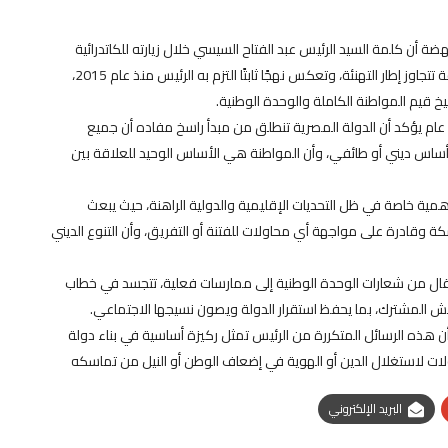
 أن كلمة السيد الرئيس عبد الفتاح السيسي خلال زيارته للكاتدرائية
ميلاد المسيح في قداس عيد الميلاد المجيد تحمل دلالات عميقة تتجاوز إطار التهنئة، وتعكس نهجًا ثابتًا التزم به الرئيس منذ عام 2015،
خ قيم المواطنة الكاملة والوحدة الوطنية.
 عام يؤكد أن الدولة المصرية تنطلق من مبدأ راسخ مفاده أن جميع
ساس ديني أو طائفي، وأن المواطنة هي الأساس الوحيد للعلاقة بين
همية خاصة في ظل التحديات الإقليمية والدولية الراهنة، حيث يبعث
ة وقادرة على مواجهة أي محاولات للفتنة أو التفريق، وأن التنوع الديني
انتقال من شعارات الوحدة الوطنية إلى ممارسات فعلية، تتجسد في خطاب
 المشترك، بما يحفظ استقرار الدولة ويصون نسيجها الاجتماعي.
ن هذه الرسائل المتكررة من الرئيس تمثل ركيزة أساسية في بناء دولة
ولات لاستغلال الدين أو الهوية في إضعاف الوطن أو النيل من تماسكه
البريد الإلكتروني