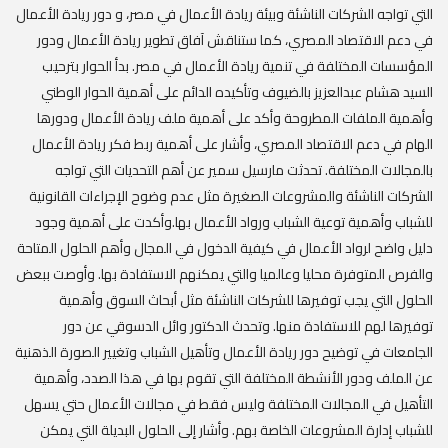
التي تواجه الشركات الناشئة وبيئة ريادة الأعمال في مصر، و دور ريادة الأعمال
في دعم الاقتصاد المصري، كما ستناقش آفاق تطوير ريادة الأعمال ودور
المؤسسات المختلفة في تنمية ريادة الأعمال في مصر. ‏‎بدأ الحوار بترحيب
السيد هشام عبدالعزيز بالضيوف وتأكيده الدائم على أهمية الحوار الوطني
وأهمية الملفات المطروحة وأكد على أهمية ملف ريادة الأعمال ودورها
الهام في دعم الاقتصاد المصري، وأشار على أهمية ربط فكر ريادة الأعمال
بالمجالات المختلفة. تحدثت مارسيل سمير عن أهم التحديات التي تواجه
الشركات الناشئة والمشروعات الصغيرة مثل عدم وضوح الإجراءات القانونية
للشباب وأهمية توعية الشباب ورواد الأعمال بها.وأكدت على أهمية وجود
دليل واضح لرواد الأعمال في كيفية الدخول في المجال وأهم الحلول المتاحة
والفرص المتوفرة محليا وعالميا والتي يمكنهم الاستفادة بها. وأوصت ببعض
الحلول التي يجب توفيرها للشركات الناشئة مثل أبحاث السوق وأهمية
توفيرها لهم للاستفادة منها. وتحدث الدكتور وائل الدسوقي عن دور
الجامعات في توضيح دور ريادة الأعمال وتأهيل الشباب وتغيير الصورة الذهنية
عن الملف ودور الأنشطة المختلفة التي تقوم بها في هذا الصدد، وأهمية
التأهيل في المجالات المختلفة وليس فقط في مجالات الأعمال حتي يسهل
للشباب إدارة المشروعات الخاصة بهم. وأشار إلى الحلول البديلة التي يمكن