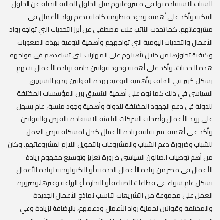
للشباب الاستفادة بها في مشروعاتهم مثل الحلول المالية البديلة عن الحلول
البنكية وأكد علي أهمية وجود منظومة كاملة تدعم رواد الأعمال في
مشروعاتهم. ‏‎كما تحدث النائب علاء مصطفى عن أبرز التحديات التي تواجه رواد
الأعمال والتحديات اليومية التي تواجههم وأهمية التوعية بهذه الصعوبات
وكيفية تجاوزها من خلال تأهيلهم على المهارات التي تساعدهم في مواجهه
هذه التحديات. وأكد على أهمية وجود قوانين خاصة بريادة الأعمال تسهم
بشكل كبير في الملف وأهمية التوعية بهذه القوانين ودور التسويق
السياسي في ذلك كما نوه على أهمية التنسيق بين المؤسسات المختلفة
للدولة في دعم الجهود المختلفة للدولة وأهمية وجود منسق عام يسهل
علي رواد الأعمال وأصحاب الشركات الناشئة الاستفادة بالفرص والقوانين
وأكد على أهمية نشر ثقافة ريادة الأعمال كحل لمشكلة فرص العمل
للشباب وضرورة دعم الشباب والمشروعات بالتمويل اللازم لمشروعاتهم. ‏‎وكان
من أهم توصيات الصالون السياسي ضرورة تعزيز وتوسيع مفهوم ريادة
الأعمال في مصر من ريادة الأعمال الخدمية أو التكنولوجية لريادة الأعمال
بشكل عام سواء في قطاعات الصناعة أو التجارة أو الزراعة وغيرها،وضرورة
العمل على مجموعة من التشريعات لتناسب نماذج الأعمال الجديدة
والمختلفة وقوانين لحماية رواد الأعمال ودعمهم، بالإضافة لزيادة وعي