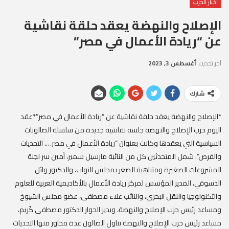
أخبار الحزب
الإصلاح والنهضة يعقد حلقة نقاشية
عن “ريادة الأعمال في مصر”
آخر تحديث
أغسطس 3, 2023
شارك
*الإصلاح والنهضة يعقد حلقة نقاشية عن “ريادة الأعمال في مصر”*عقد
اليوم حزب الإصلاح والنهضة جلسة نقاشية جديدة من سلسلة الصالونات
السياسية التي يعقدها وكانت بعنوان “ريادة الأعمال في مصر…. التحديات
والفرص”. ‏‎شمل المتحدثين كل من النائبة مارسيل سمير، أمين سر لجنة
المشروعات الصغيرة ومتناهية الصغر بمجلس النواب، والدكتور وائل
الدسوقي، المدير المؤسس لمركز ريادة الأعمال بالأكاديمية العربية للعلوم
والتكنولوجيا والنقل البحري، والنائب علاء مصطفى، عضو مجلس الشيوخ
ومساعد رئيس حزب الإصلاح والنهضة، ويدير الحوار الدكتور مصطفى كُريم،
مساعد رئيس حزب الإصلاح والنهضة تناول الصالون عدة محاور منها التحديات