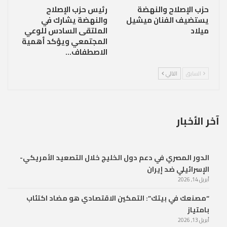
حزب الإصلاح والنهضة
رئيس حزب الإصلاح
يستضيف الفنان ميشيل
والنهضة يشارك في
ميلاد
الملتقى السادس للوعي
المجتمعي ويؤكد أهمية
الاصطفاف…
السابق
التالي
آخر الأخبار
الدور المصري في دعم دول الخليج خلال التصعيد الأمريكي-
الإسرائيلي ضد إيران
أبريل 14, 2026
“مصنعك في بيتك”: التمكين الاقتصادي هو مضاد اكتئاب
بامتياز
أبريل 13, 2026