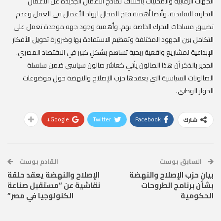
الجهات الرقابية والمحليات باختلاف نماذج الأعمال الجديدة عن الأعمال
التجارية التقليدية. وأيضا أهمية فتح المجال لرواد الأعمال في العمل وعدم
تضييق مساحات التحرك الخاصة بهم. وأهمية وجود جهه موحدة تعمل على
التكامل بين الجهود المختلفة وتعظيم الاستفادة بها وضرورة تحويل الأفكار
الإبداعية لمشاريع واقعية ربحية تساهم بشكلٍ كبير في الاقتصاد المصري.
الجدير بالذكر أن هذا الصالون يأتي كعاشر صالون سياسي ضمن سلسلة
الصالونات السياسية التي يعقدها حزب الإصلاح والنهضة حول موضوعات
الحوار الوطني.
Google+
Twitter
Facebook
شارك
السابق بوست
القادم بوست
بيان حزب الإصلاح والنهضة
الإصلاح والنهضة يعقد حلقة
بشأن برنامج الطروحات
نقاشية عن “مستقبل صناعة
الحكومية
الكنولوجيا في مصر”