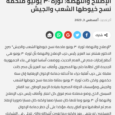
الإصلاح والنهضة: ثورة ٣٠ يونيو ملحمة
نسج خيوطها الشعب والجيش
آخر تحديث
أغسطس 3, 2023
شارك
*الإصلاح والنهضة: ثورة ٣٠ يونيو ملحمة نسج خيوطها الشعب والجيش* صرح
الدكتور هشام عبد العزيز، رئيس حزب الإصلاح والنهضة بأن ثورة ٣٠ يونيو هي
أعظم إنجازات مصر في العصر الحديث، ووضعت أساسا قويا في بناء الجمهورية
الجديدة التي لطالما حلم بها المصريون. وأضاف عبد العزيز بأن مصر كانت
مقبلة على حرب أهلية جراء ما أحدثته جماعة الإخوان الإرهابية إبان سنة
حكمهم، ولكن كانت ثورة ٣٠ يونيو بمثابة ملحمة نسج خيوطها الشعب
والجيش ومؤسسات الدولة المصرية بقيادة الزعيم الوطني عبد الفتاح
السيسي الذي وضع مصلحة مصر فوق كل اعتبار. وأضاف رئيس حزب الإصلاح
والنهضة أن ٣٠ يونيو وما تلاها كان مسارا صعبا ولكنه كان مسارا ضروريا لإنقاذ
مصر ثم انطلاقها نحو آفاق رحبة، مؤكدا على أن خطر جماعة الإخوان
المسلمين لم ينتهي بعد ولكنه ربما تغيرت أشكاله والتي تتجلى في التشكيك