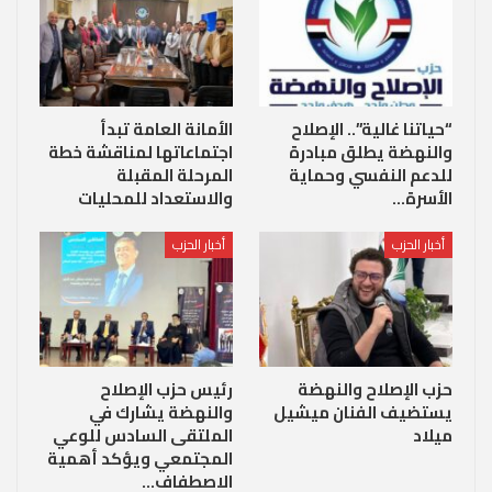
“حياتنا غالية”.. الإصلاح
الأمانة العامة تبدأ
والنهضة يطلق مبادرة
اجتماعاتها لمناقشة خطة
للدعم النفسي وحماية
المرحلة المقبلة
الأسرة…
والاستعداد للمحليات
أخبار الحزب
أخبار الحزب
حزب الإصلاح والنهضة
رئيس حزب الإصلاح
يستضيف الفنان ميشيل
والنهضة يشارك في
ميلاد
الملتقى السادس للوعي
المجتمعي ويؤكد أهمية
الاصطفاف…