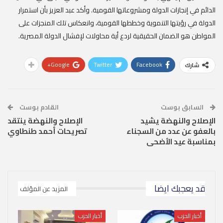
الدائم في إنجازات الدولة ومشروعاتها القومية. وأكد عبد العزيز بأن استمرار
الدولة في رؤيتها التنموية وخططها القومية، وانعكاس تلك المنجزات على
المواطن هو الضمان الحقيقية لردع أية محاولات لإفشال الدولة المصرية.
Google+
Twitter
Facebook
شارك
السابق بوست
القادم بوست
الإصلاح والنهضة يشيد
الإصلاح والنهضة ينتقد
بالعفو عن عدد من السجناء
تصريحات أحمد طنطاوي
بمناسبة عيد الأضحى
قد يعجبك ايضا
المزيد عن المؤلف
أخبار الحزب
أخبار الحزب