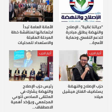
“حياتنا غالية”.. الإصلاح
الأمانة العامة تبدأ
والنهضة يطلق مبادرة
اجتماعاتها لمناقشة خطة
للدعم النفسي وحماية
المرحلة المقبلة
الأسرة…
والاستعداد للمحليات
أخبار الحزب
أخبار الحزب
حزب الإصلاح والنهضة
رئيس حزب الإصلاح
يستضيف الفنان ميشيل
والنهضة يشارك في
ميلاد
الملتقى السادس للوعي
المجتمعي ويؤكد أهمية
الاصطفاف…