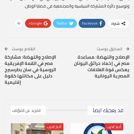
وتوسيع دائرة المشاركة السياسية والمجتمعية في قضايا الوطن.
Google+
Twitter
Facebook
شارك
السابق بوست
القادم بوست
الإصلاح والنهضة: مساعدة
الإصلاح والنهضة: مشاركة
مصر في إخماد حرائق اليونان
مصر في القمة الإفريقية
يعكس قوة العلاقات
الروسية في سان بطرسبرج
المصرية اليونانية
دليل على مكانتها كقوة
إقليمية
قد يعجبك ايضا
المزيد عن المؤلف
أخبار الحزب
أخبار الحزب