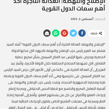
الإصلاح والنهضة: العدالة الناجزة أحد
أهم سمات الدول القوية
آخر تحديث
أغسطس 3, 2023
شارك
*الإصلاح والنهضة: العدالة الناجزة أحد أهم سمات الدول القوية* أشاد السيد
هشام عبد العزيز رئيس حزب الإصلاح والنهضة بالجهود التي تبذلها الدولة
المصرية ويحرص عليها الرئيس عبد الفتاح السيسي بشأن تسريع عملية
التقاضي التي تشهدها المحاكم المختلفة خلال الآوانة الأخيرة. وأشار عبد
العزيز إلى أن العدالة الناجزة هي دائما من أولى الأمور التي حرص السيد الرئيس
عبد الفتاح السيسي على تكريسها وهي أحد أهم سمات الدول القوية وعلامة
بارزة ومميزة للجمهورية الجديدة. وشدد رئيس حزب الإصلاح والنهضة على
أهمية التعامل السريع والحاسم مع قضايا الحبس الاحتياطي وسرعة إتمام
إجراءات العفو والأفراج عن كل من يشملهم العفو. وأشار إلى أهمية إعادة
النظر وبسرعة في تعديلات التشريع الخاص بقانون الإجراءات الجنائية فيما
يتعلق بأحكام الحبس الاحتياطي لما له من أثر إيجابي في فتح المجال العام