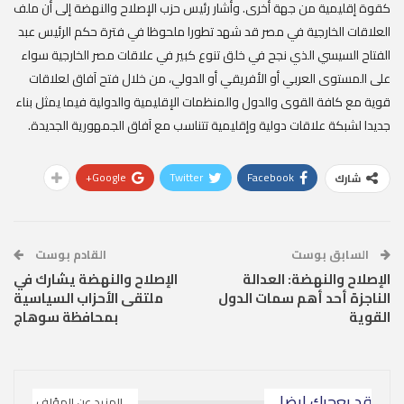
كقوة إقليمية من جهة أخرى. وأشار رئيس حزب الإصلاح والنهضة إلى أن ملف
العلاقات الخارجية في مصر قد شهد تطورا ملحوظا في فترة حكم الرئيس عبد
الفتاح السيسي الذي نجح في خلق تنوع كبير في علاقات مصر الخارجية سواء
على المستوى العربي أو الأفريقي أو الدولي، من خلال فتح آفاق لعلاقات
قوية مع كافة القوى والدول والمنظمات الإقليمية والدولية فيما يمثل بناء
جديدا لشبكة علاقات دولية وإقليمية تتناسب مع آفاق الجمهورية الجديدة.
Google+
Twitter
Facebook
شارك
السابق بوست
القادم بوست
الإصلاح والنهضة: العدالة
الإصلاح والنهضة يشارك في
الناجزة أحد أهم سمات الدول
ملتقى الأحزاب السياسية
القوية
بمحافظة سوهاج
قد يعجبك ايضا
المزيد عن المؤلف