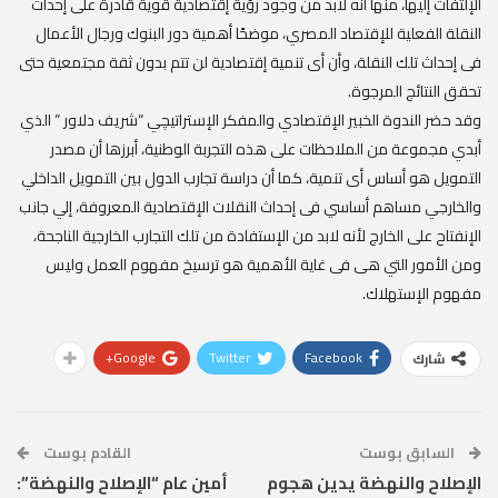
الإلتفات إليها، منها أنه لابد من وجود رؤية إقتصادية قوية قادرة على إحداث
النقلة الفعلية للإقتصاد المصري، موضحًا أهمية دور البنوك ورجال الأعمال
فى إحداث تلك النقلة، وأن أى تنمية إقتصادية لن تتم بدون ثقة مجتمعية حتى
تحقق النتائج المرجوة.
وقد حضر الندوة الخبير الإقتصادي والمفكر الإستراتيچي “شريف دلاور ” الذي
أبدي مجموعة من الملاحظات على هذه التجربة الوطنية، أبرزها أن مصدر
التمويل هو أساس أى تنمية، كما أن دراسة تجارب الدول بين التمويل الداخلي
والخارجي مساهم أساسي فى إحداث النقلات الإقتصادية المعروفة، إلي جانب
الإنفتاح على الخارج لأنه لابد من الإستفادة من تلك التجارب الخارجية الناجحة،
ومن الأمور التي هى فى غاية الأهمية هو ترسيخ مفهوم العمل وليس
مفهوم الإستهلاك.
Google+
Twitter
Facebook
شارك
السابق بوست
القادم بوست
الإصلاح والنهضة يدين هجوم
أمين عام “الإصلاح والنهضة”: