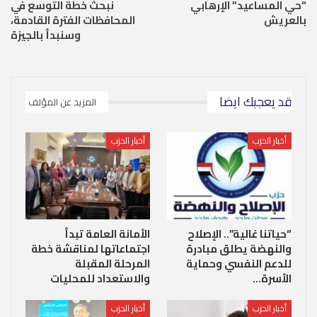
“حي المساعيد” الإرهابي
نبحث خطة التوسع في
بالعريش
المحافظات الفترة القادمة،
وسنبدأ بالجيزة
قد يعجبك ايضا
المزيد عن المؤلف
أخبار الحزب
أخبار الحزب
“حياتنا غالية”.. الإصلاح
الأمانة العامة تبدأ
والنهضة يطلق مبادرة
اجتماعاتها لمناقشة خطة
للدعم النفسي وحماية
المرحلة المقبلة
الأسرة…
والاستعداد للمحليات
أخبار الحزب
أخبار الحزب