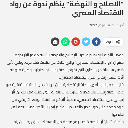
“الاصلاح و النهضة” ينظم ندوة عن رواد
الاقتصاد المصري
آخر تحديث
فبراير 7, 2017
شارك
عقدت اللجنة الإقتصادية بحزب الإصلاح والنهضة برئاسة د.عمر الباز ندوة
بعنوان “رواد الإقتصاد المصري” والتي كانت عن طلعت باشا حرب، وهي تأتي
ضمن سلسلة من التجارب التي تقوم اللجنة بدراستها كتجارب وطنية ملهمة
أثرت بشكل إيجابي على الإقتصاد المصري.
قال د.عمر الباز –أمين اللجنة الإقتصادية – أن الهدف من الحلقة النقاشية هو
عرض تجربة إنشاء بنك مصر والشركات التابعة له، التي كانت ومازالت لها أثر
إيجابي على الإقتصاد المصري، مضيفًا أنه تم مناقشة الوضع التاريخي من
عهد محمد علي حتي عصر طلعت حرب وأهم إنجازات الأخير ومشاريعه التي
قام بها.
وأضاف “الباز” أن اللجنة خرجت بمجموعة من الاستفادات التي يجب أن يتم