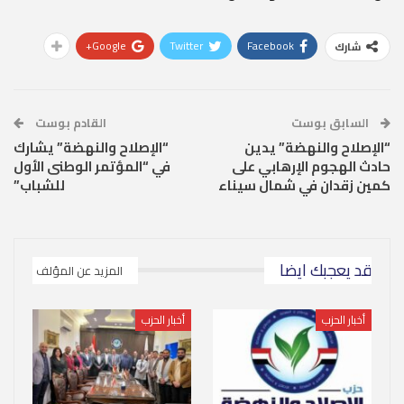
Google+
Twitter
Facebook
شارك
السابق بوست
القادم بوست
“الإصلاح والنهضة” يدين
“الإصلاح والنهضة” يشارك
حادث الهجوم الإرهابي على
في “المؤتمر الوطنى الأول
كمين زقدان في شمال سيناء
للشباب”
قد يعجبك ايضا
المزيد عن المؤلف
أخبار الحزب
أخبار الحزب