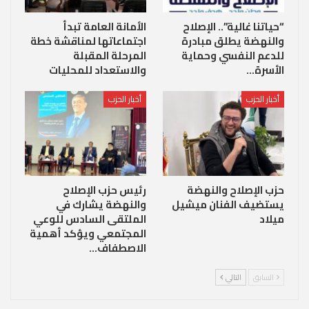
“حياتنا غالية”.. الإصلاح
الأمانة العامة تبدأ
والنهضة يطلق مبادرة
اجتماعاتها لمناقشة خطة
للدعم النفسي وحماية
المرحلة المقبلة
الأسرة…
والاستعداد للمحليات
أخبار الحزب
أخبار الحزب
حزب الإصلاح والنهضة
رئيس حزب الإصلاح
يستضيف الفنان ميشيل
والنهضة يشارك في
ميلاد
الملتقى السادس للوعي
المجتمعي ويؤكد أهمية
الاصطفاف…
السابق
التالي