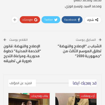
محمد، ومحمد حسام،
ومحمد السيد،
وتيسير فوزي
.
Google+
Twitter
Facebook
شارك
السابق بوست
القادم بوست
الشباب بـ “الإصلاح والنهضة”
الإصلاح والنهضة: قانون
تطلق الموسم الثالث من
“الخدمة المدنية” خطوة
“جمهورية 2030”
محورية، ومراعاة التدرج
ضرورة في تطبيقه
قد يعجبك ايضا
المزيد عن المؤلف
آراء ومقالات
بيانات وتصريحات