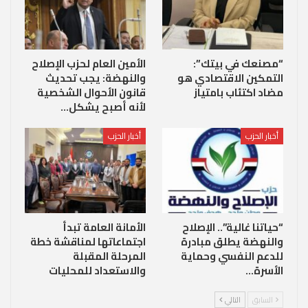
“مصنعك في بيتك”:
الأمين العام لحزب الإصلاح
التمكين الاقتصادي هو
والنهضة: يجب تحديث
مضاد اكتئاب بامتياز
قانون الأحوال الشخصية
لأنه أصبح يشكل…
أخبار الحزب
أخبار الحزب
“حياتنا غالية”.. الإصلاح
الأمانة العامة تبدأ
والنهضة يطلق مبادرة
اجتماعاتها لمناقشة خطة
للدعم النفسي وحماية
المرحلة المقبلة
الأسرة…
والاستعداد للمحليات
السابق
التالي