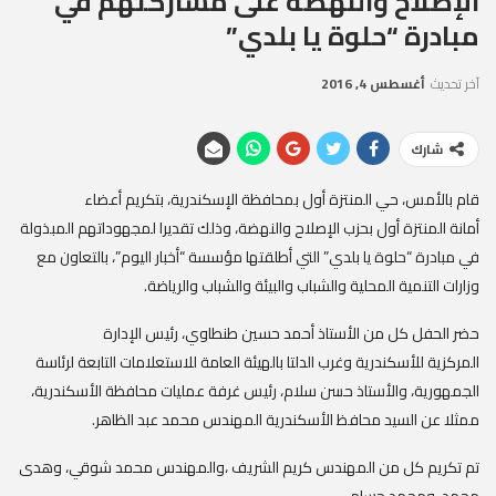
الإصلاح والنهضة على مشاركتهم في
مبادرة “حلوة يا بلدي”
آخر تحديث
أغسطس 4, 2016
شارك
قام بالأمس، حي المنتزة أول بمحافظة الإسكندرية، بتكريم أعضاء
أمانة المنتزة أول بحزب الإصلاح والنهضة، وذلك تقديرا لمجهوداتهم المبذولة
في مبادرة “حلوة يا بلدي” التي أطلقتها مؤسسة “أخبار اليوم”، بالتعاون مع
وزارات التنمية المحلية والشباب والبيئة والشباب والرياضة
.
حضر الحفل كل من الأستاذ أحمد حسين طنطاوي، رئيس الإدارة
المركزية للأسكندرية وغرب الدلتا بالهيئة العامة للاستعلامات التابعة لرئاسة
الجمهورية، والأستاذ حسن سلام، رئيس غرفة عمليات محافظة الأسكندرية،
ممثلا عن السيد محافظ الأسكندرية المهندس محمد عبد الظاهر
.
تم تكريم كل من المهندس كريم الشريف ،والمهندس محمد شوقي، وهدى