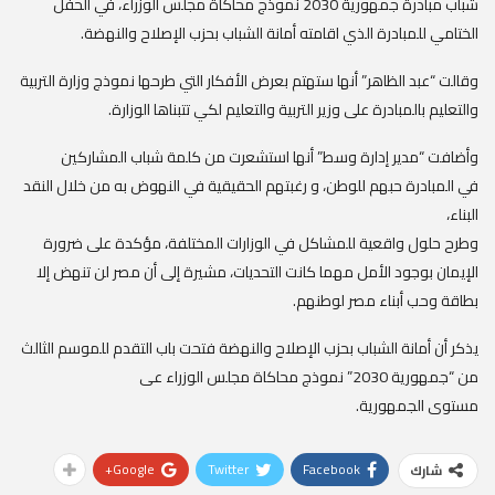
شباب مبادرة جمهورية 2030 نموذج محاكاة مجلس الوزراء، في الحفل
الختامي للمبادرة الذي اقامته أمانة الشباب بحزب الإصلاح والنهضة.
وقالت “عبد الظاهر” أنها ستهتم بعرض الأفكار التي طرحها نموذج وزارة التربية
والتعليم بالمبادرة على وزير التربية والتعليم لكي تتبناها الوزارة.
وأضافت “مدير إدارة وسط” أنها استشعرت من كلمة شباب المشاركين
في المبادرة حبهم للوطن، و رغبتهم الحقيقية في النهوض به من خلال النقد
البناء،
وطرح حلول واقعية للمشاكل في الوزارات المختلفة، مؤكدة على ضرورة
الإيمان بوجود الأمل مهما كانت التحديات، مشيرة إلى أن مصر لن تنهض إلا
بطاقة وحب أبناء مصر لوطنهم.
يذكر أن أمانة الشباب بحزب الإصلاح والنهضة فتحت باب التقدم للموسم الثالث
من “جمهورية 2030” نموذج محاكاة مجلس الوزراء عى
مستوى الجمهورية.
Google+
Twitter
Facebook
شارك