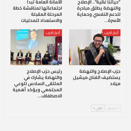
“حياتنا غالية”.. الإصلاح
الأمانة العامة تبدأ
والنهضة يطلق مبادرة
اجتماعاتها لمناقشة خطة
للدعم النفسي وحماية
المرحلة المقبلة
الأسرة…
والاستعداد للمحليات
أخبار الحزب
أخبار الحزب
حزب الإصلاح والنهضة
رئيس حزب الإصلاح
يستضيف الفنان ميشيل
والنهضة يشارك في
ميلاد
الملتقى السادس للوعي
المجتمعي ويؤكد أهمية
الاصطفاف…
السابق
التالي