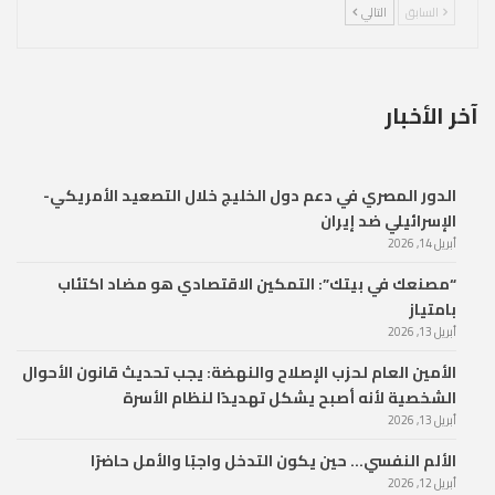
السابق
التالي
آخر الأخبار
الدور المصري في دعم دول الخليج خلال التصعيد الأمريكي-
الإسرائيلي ضد إيران
أبريل 14, 2026
“مصنعك في بيتك”: التمكين الاقتصادي هو مضاد اكتئاب
بامتياز
أبريل 13, 2026
الأمين العام لحزب الإصلاح والنهضة: يجب تحديث قانون الأحوال
الشخصية لأنه أصبح يشكل تهديدًا لنظام الأسرة
أبريل 13, 2026
الألم النفسي… حين يكون التدخل واجبًا والأمل حاضرًا
أبريل 12, 2026