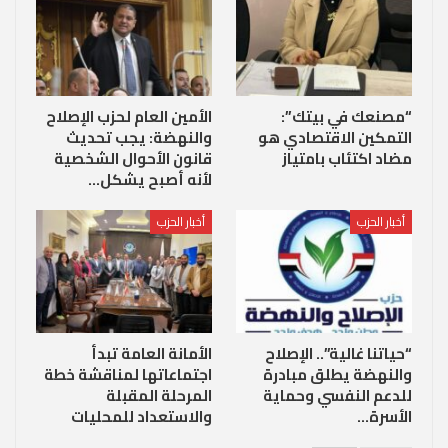
“مصنعك في بيتك”:
الأمين العام لحزب الإصلاح
التمكين الاقتصادي هو
والنهضة: يجب تحديث
مضاد اكتئاب بامتياز
قانون الأحوال الشخصية
لأنه أصبح يشكل…
أخبار الحزب
أخبار الحزب
“حياتنا غالية”.. الإصلاح
الأمانة العامة تبدأ
والنهضة يطلق مبادرة
اجتماعاتها لمناقشة خطة
للدعم النفسي وحماية
المرحلة المقبلة
الأسرة…
والاستعداد للمحليات