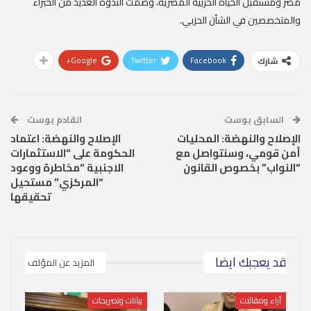
مصر ومستقبل الحياة الحزبية المصرية، وضمت الندوة العديد من الخبراء
والمتخصصين في الشأن الحزبي.
Google+
Twitter
Facebook
شارك
السابق بوست
القادم بوست
الإصلاح والنهضة: المحليات
الإصلاح والنهضة: اعتماد
أمن قومي، وسنتواصل مع
الحكومة على “الاستثمارات
“النواب” بخصوص القانون
الاجنبية “مخاطرة ووعود
“المركزي” مستحيل
تحقيقها
قد يعجبك ايضا
المزيد عن المؤلف
آراء ومقالات
بيانات وتصريحات