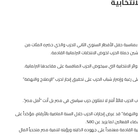
نتخابية
بمناسبة حفل الأفطار السنوي الثاني للحزب والذي حضره المئات من
ين حملة الحزب لخوض الانتخابات البرلمانية القادمة.
ئر الانتخابية التي سيخوض الحزب المنافسة على مقاعدها البرلمانية.
ى رغبة وإصرار شباب الحزب على تحقيق إنجاز لحزب “الإصلاح والنهضة”
الحزب قائلاً أنتم لا تمثلون حزب سياسي في مصر بل أنت “أمل مصر”.
نهضة” قد عرض إنجازات الحزب خلال السنة الماضية بالأرقام، مؤكداً على
 الفعالين لما يزيد عن 80%.
ة القادمة معتمداً على جهوده الذايته ورؤيته لتنمية مصر متحدياً المال