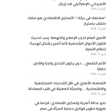
الأمريكي-الإسرائيلي ضد إيران
أبريل 14, 2026
“مصنعك في بيتك”: التمكين الاقتصادي هو مضاد
اكتئاب بامتياز
أبريل 13, 2026
الأمين العام لحزب الإصلاح والنهضة: يجب تحديث
قانون الأحوال الشخصية لأنه أصبح يشكل تهديدًا
لنظام الأسرة
أبريل 13, 2026
الألم النفسي… حين يكون التدخل واجبًا والأمل
حاضرًا
أبريل 12, 2026
التماسك الأسري في ظل التحديات المجتمعية
والاقتصادية … والمرأة المعيلة في قلب المعادلة
أبريل 12, 2026
نحو عدالة أسرية وتمكين اقتصادي: قراءة في
ضرورة تطوير قوانين حماية المرأة في مصر