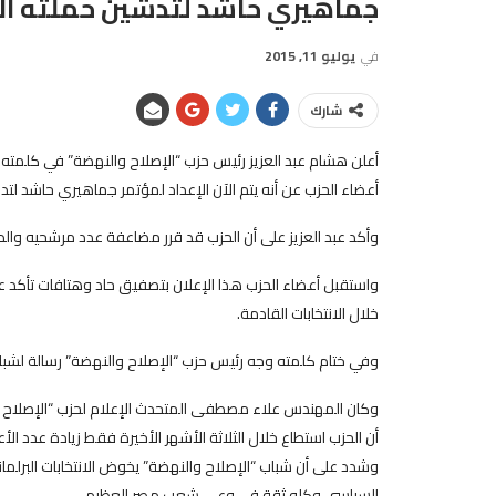
جماهيري حاشد لتدشين حملته الا
في
يوليو 11, 2015
شارك
أعلن هشام عبد العزيز رئيس حزب “الإصلاح والنهضة” في كلمته 
أعضاء الحزب عن أنه يتم الآن الإعداد لمؤتمر جماهيري حاشد لتدش
وأكد عبد العزيز على أن الحزب قد قرر مضاعفة عدد مرشحيه والدوا
واستقبل أعضاء الحزب هذا الإعلان بتصفيق حاد وهتافات تأكد عل
خلال الانتخابات القادمة.
وفي ختام كلمته وجه رئيس حزب “الإصلاح والنهضة” رسالة لشباب 
وكان المهندس علاء مصطفى المتحدث الإعلام لحزب “الإصلاح وال
أن الحزب استطاع خلال الثلاثة الأشهر الأخيرة فقط زيادة عدد الأعضاء
وشدد على أن شباب “الإصلاح والنهضة” يخوض الانتخابات البرلماني
السياسي وكله ثقة في وعي شعب مصر العظيم.