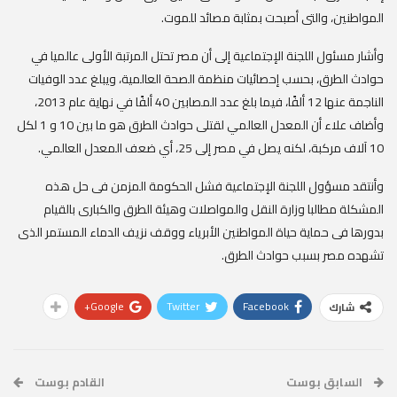
المواطنين، والتى أصبحت بمثابة مصائد للموت.
وأشار مسئول اللجنة الإجتماعية إلى أن مصر تحتل المرتبة الأولى عالميا في
حوادث الطرق، بحسب إحصائيات منظمة الصحة العالمية، ويبلغ عدد الوفيات
الناجمة عنها 12 ألفًا، فيما بلغ عدد المصابين 40 ألفًا في نهاية عام 2013،
وأضاف علاء أن المعدل العالمي لقتلى حوادث الطرق هو ما بين 10 و 1 لكل
10 آلاف مركبة، لكنه يصل في مصر إلى 25، أي ضعف المعدل العالمي.
وأنتقد مسؤول اللجنة الإجتماعية فشل الحكومة المزمن فى حل هذه
المشكلة مطالبا وزارة النقل والمواصلات وهيئة الطرق والكبارى بالقيام
بدورها فى حماية حياة المواطنين الأبرياء ووقف نزيف الدماء المستمر الذى
تشهده مصر بسبب حوادث الطرق.
Google+
Twitter
Facebook
شارك
السابق بوست
القادم بوست