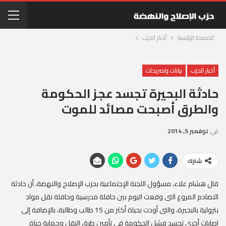
الصفحة الرئيسية
أخبار الحزب
أخبار الحزب
بيانات وتصريحات
حادثة البحيرة تجسد عجز الحكومة
والطرق أصبحت مصائد للموت
في
نوفمبر 5, 2014
شارك
قال هشام علاء، مسؤول اللجنة الإجتماعية بحزب الإصلاح والنهضة، أن حادثة
التصادم المروع التى وقعت اليوم بين حافلة مدرسية وحافلة نقل مواد
بترولية بالبحيرة، والتى أودت بحياة أكثر من 15 طالب وطالبة، بالإضافة إلى
إصابات أخرى تجسد فشل الحكومة فى تأمين طرق النقل وحماية حياة