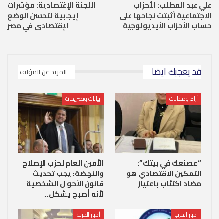
علي عبد المطلب: الأحزاب
اللجنة الإقتصادية: مؤشرات
الاجتماعية أثبتت نجاحها على
إيجابية لتحسن الوضع
حساب الأحزاب الأيديولوجية
الإقتصادى في مصر
قد يعجبك ايضا
المزيد عن المؤلف
آراء ومقالات
بيانات وتصريحات
“مصنعك في بيتك”:
الأمين العام لحزب الإصلاح
التمكين الاقتصادي هو
والنهضة: يجب تحديث
مضاد اكتئاب بامتياز
قانون الأحوال الشخصية
لأنه أصبح يشكل…
أخبار الحزب
أخبار الحزب