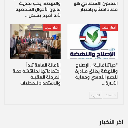
التمكين الاقتصادي هو
والنهضة: يجب تحديث
مضاد اكتئاب بامتياز
قانون الأحوال الشخصية
لأنه أصبح يشكل…
أخبار الحزب
أخبار الحزب
“حياتنا غالية”.. الإصلاح
الأمانة العامة تبدأ
والنهضة يطلق مبادرة
اجتماعاتها لمناقشة خطة
للدعم النفسي وحماية
المرحلة المقبلة
الأسرة…
والاستعداد للمحليات
السابق
التالي
آخر الأخبار