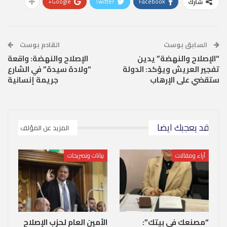
Google+
Twitter
Facebook
شارك
السابق بوست
القادم بوست
“الإصلاح والنهضة” يدين
الإصلاح والنهضة: واقعة
تفجير العريش ويؤكد: الدولة
“ولادة سيدة” في الشارع
ستقضي على الإرهاب
جريمة إنسانية
قد يعجبك ايضا
المزيد عن المؤلف
آراء ومقالات
بيانات وتصريحات
“مصنعك في بيتك”:
الأمين العام لحزب الإصلاح