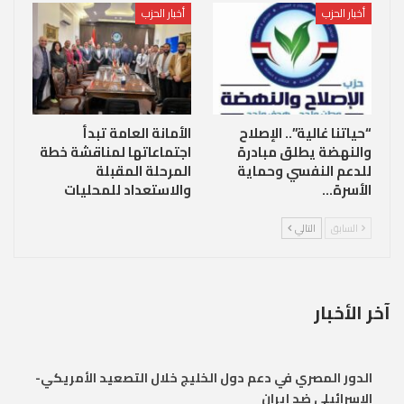
أخبار الحزب
أخبار الحزب
“حياتنا غالية”.. الإصلاح
الأمانة العامة تبدأ
والنهضة يطلق مبادرة
اجتماعاتها لمناقشة خطة
للدعم النفسي وحماية
المرحلة المقبلة
الأسرة…
والاستعداد للمحليات
السابق
التالي
آخر الأخبار
الدور المصري في دعم دول الخليج خلال التصعيد الأمريكي-
الإسرائيلي ضد إيران