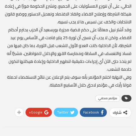
الحالي، على أن تتوزع المسئوليات على الجميع، وتشرع الحكومة فورًا في إعادة
هيكلة الشرطة وإصلاح القضاء وانقاذ الاقتصاد وتعديل الدستور ووضع قانون
الانتخابات والكف عن تسيس ما لا يجب تسييه.
وقد أشار نبيل معلقًا على حكم قضية مجزرة بورسعيد أن الحزب يحترم أحكام
القضاء، ولكن لا يجب أن ننسى أن ثورة 25 يناير قامت في الأساس يوم عيد
الشرطة، لأن الداخلية كانت العدو الأول للشعب قبل الثورة، بما كان فيها من
فساد والتعسف في السلطة وممارسة القهر والإذلال للمواطنين، مشيرًا أنه
لم يتخذ حتى الآن أي إجراءات حقيقية لتطهير الداخلية وإعادة هيكلتها لتكون
خادمة للشعب.
وفي النهاية اختتم المؤتمر بأنه سوف يتم الإعلان عن نتائج الاستقصاء لحملة
قولنا رأيك في مؤتمر لاحق خلال الأسابيع المقبلة.
مؤتمر صحفي
Google+
Twitter
Facebook
شارك