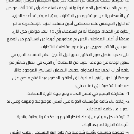
بدأ المؤتمر بكلمة تعريفية عن الحملة، ذكر فيها المهندس مؤمن راشد أمين
الإعلام بالحزب تفاصيل الحملة وأنها تستهدف استقصاء رأي 200 ألف مواطن
في الأسكندرية عن موقفهم من الانتخابات وفق نموذج قد أعده الحزب.
ثم تناول المهندس علاء مصطفى أمين مساعد الحزب بالإسكندرية ما تم
إنجازه من الحملة، موضحًا أنه تم استقصاء رأي 10 آلاف مواطن حتى الآن،
منوهًا أن أغلب المواطنين الذين تم محاورتهم أعربوا عن استيائهم من الوضع
السياسي القائم، معربين عن عزمهم مقاطعة الانتخابات.
على صعيد متصل صرح الدكتور عمرو نبيل الأمين العام المساعد للحزب في
سياق الإجابة عن موقف الحزب من الانتخابات أن الحزب في اتصال مباشر مع
كافة أحزاب المعارضة لمحاولة تخفيف الاحتقان السياسي الموجود حاليًا،
موضحًا أن الحزب يتبنى المبادرة التي أطلقها الدكتور عبد الفتاح ماضي على
صفحته الشخصية التي تمثلت في:
1- مشاركة الجميع في تحمل العبء ومواجهة الثورة المضادة.
2- إعادة بناء كافة مؤسسات الدولة على أسس موضوعية ومهنية وعلى يد
الخبراء في كافة القطاعات.
3- توقف كل فريق عن إدعاء احتكار الفهم والحكمة والوطنية وتنحية
الأجندات الحزبية لما بعد البناء.
4- حكومة موسعة برئاسة شخصية من خارج التيار الإسلامي بجانب الرئيس