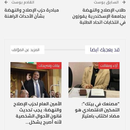
السابق بوست
القادم بوست
طلاب الإصلاح والنهضة
مبادرة حزب الإصلاح والنهضة
بجامعة الإسكندرية يفوزون
بشأن الأحداث الراهنة
في انتخابات اتحاد الطلبة
قد يعجبك ايضا
المزيد عن المؤلف
آراء ومقالات
بيانات وتصريحات
“مصنعك في بيتك”:
الأمين العام لحزب الإصلاح
التمكين الاقتصادي هو
والنهضة: يجب تحديث
مضاد اكتئاب بامتياز
قانون الأحوال الشخصية
لأنه أصبح يشكل…