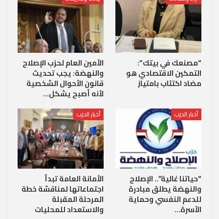
“مصنعك في بيتك”:
الأمين العام لحزب الإصلاح
التمكين الاقتصادي هو
والنهضة: يجب تحديث
مضاد اكتئاب بامتياز
قانون الأحوال الشخصية
لأنه أصبح يشكل…
أخبار الحزب
أخبار الحزب
“حياتنا غالية”.. الإصلاح
الأمانة العامة تبدأ
والنهضة يطلق مبادرة
اجتماعاتها لمناقشة خطة
للدعم النفسي وحماية
المرحلة المقبلة
الأسرة…
والاستعداد للمحليات