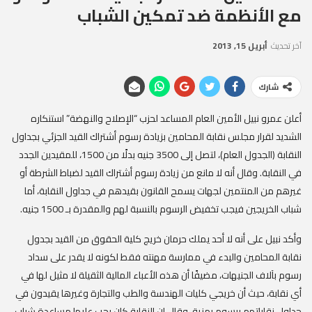
مع الأنظمة ضد تمكين الشباب
آخر تحديث
أبريل 15, 2013
شارك
أعلن عمرو نبيل الأمين العام المساعد لحزب “الإصلاح والنهضة” استنكاره
الشديد لقرار مجلس نقابة المحامين بزيادة رسوم أشتراك القيد الجزئي بجداول
النقابة (الجدول العام)، لتصل إلى 3500 جنيه بدلًا من 1500، للمقيدين الجدد
في النقابة. وقال أنه لا مانع من زيادة رسوم أشتراك القيد لضباط الشرطة أو
غيرهم من المنتمين لجهات يسمح القانون بقيدهم في جداول النقابة، أما
شباب الخريجين فيجب تخفيض الرسوم بالنسبة لهم والمقدرة بـ 1500 جنيه.
وأكد نبيل على أنه لا أحد يملك حرمان خريج كلية الحقوق من القيد بجدول
نقابة المحامين والبدء في ممارسة مهنته فقط لكونه لا يقدر على سداد
رسوم بآلاف الجنيهات، مضيفًا أن هذه الأعباء المالية الثقيلة لا مثيل لها في
أي نقابة، حيث أن خريجي كليات الهندسة والطب والتجارة وغيرها يقيدون في
جداول نقاباتهم برسوم رمزية. وقال إن النقابة كان يجب عليها مساعدة شباب