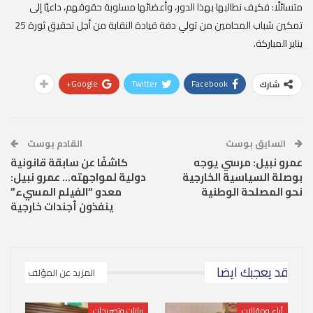
متسائلًا: فكيف نطالبها بهذا الدور، وأعضائها مسلوبة حقوقهم، داعيًا إلى
تمكين شباب المحامين من تولي دفة قيادة النقابة من أجل تحقيق ثورة 25
يناير المباركة.
Google+
Twitter
Facebook
شارك
السابق بوست
القادم بوست
عمرو نبيل: مرسي يوجه
كاشفًا عن سابقة قانونية
بوصلة السياسية الخارجية
دولية لمواجهته… عمرو نبيل:
نحو المصلحة الوطنية
معدو “الفيلم المسيء”
ينفذون أجندات خارجية
قد يعجبك ايضا
المزيد عن المؤلف
آراء ومقالات
بيانات وتصريحات