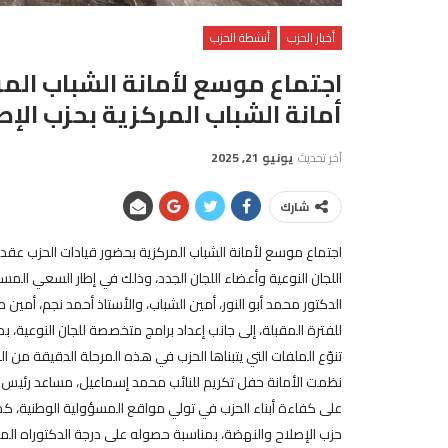
أخبار الحزب
أنشطة الحزب
اجتماع موسع لأمانة الشباب الم
أمانة الشباب المركزية بحزب الإ
آخر تحديث
يونيو 21, 2025
شارك
اجتماع موسع لأمانة الشباب المركزية بحضور قيادات الحزب عقدت
اللجان النوعية وأعضاء اللجان الجدد، وذلك في إطار السعي المس
الدكتور محمد أبو النور، أمين الشباب، والأستاذ أحمد نجم، أمي
للفترة المقبلة، إلى جانب إعداد برامج متخصصة للجان النوعية، ب
تنوّع الملفات التي يتبناها الحزب في هذه المرحلة الدقيقة من
نظمت الأمانة حفل تكريم للنائب محمد إسماعيل، مساعد رئيس الحز
على كفاءة أبناء الحزب في تولي مواقع المسؤولية الوطنية، 
حزب الإصلاح والنهضة، بمناسبة حصوله على درجة الدكتوراه المهني