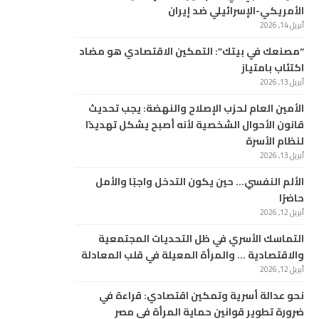
الأمريكي-الإسرائيلي ضد إيران
أبريل 14, 2026
“مصنعك في بيتك”: التمكين الاقتصادي هو مضاد
اكتئاب بامتياز
أبريل 13, 2026
الأمين العام لحزب الإصلاح والنهضة: يجب تحديث
قانون الأحوال الشخصية لأنه أصبح يشكل تهديدًا
لنظام الأسرة
أبريل 13, 2026
الألم النفسي… حين يكون التدخل واجبًا والأمل
حاضرًا
أبريل 12, 2026
التماسك الأسري في ظل التحديات المجتمعية
والاقتصادية … والمرأة المعيلة في قلب المعادلة
أبريل 12, 2026
نحو عدالة أسرية وتمكين اقتصادي: قراءة في
ضرورة تطوير قوانين حماية المرأة في مصر