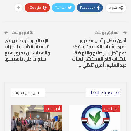
Google+
Twitter
Facebook
شارك
السابق بوست
القادم بوست
أمين تنظيم أسيوط يزور
الإصلاح والنهضة يهنئ
“مركز شباب الغنايم” ويؤكد
تنسيقية شباب الأحزاب
دعم “حزب الإصلاح والنهضة”
والسياسيين بمرور سبع
للشباب قام المستشار نشأت
سنوات على تأسيسها
عبد العليم، أمين تنظي…
قد يعجبك ايضا
المزيد عن المؤلف
أخبار الحزب
أخبار الحزب