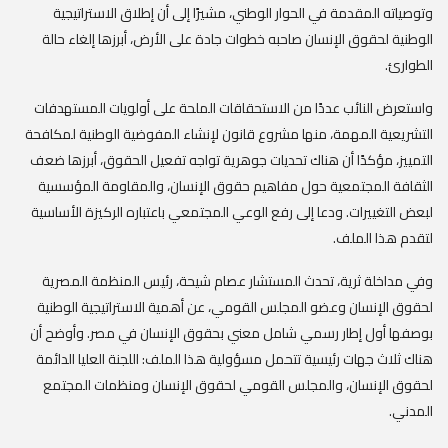
وتوصياته المقدمة في الحوار الوطني، مشيرًا إلى أن إطلاق الاستراتيجية
الوطنية لحقوق الإنسان صاحبه خطوات جادة على الأرض، أبرزها إلغاء حالة
الطوارئ.
‎واستعرض النائب عددًا من الاستحقاقات الملحة على أولويات المستهدفات
التشريعية المهمة، منها مشروع قانون لإنشاء المفوضية الوطنية لمكافحة
التمييز، مؤكدًا أن هناك تحديات جوهرية تواجه تفعيل الحقوق، أبرزها ضعف
الثقافة المجتمعية حول مفاهيم حقوق الإنسان، والمقاومة المؤسسية
لبعض التغييرات. ودعا إلى رفع الوعي المجتمعي باعتباره الركيزة الأساسية
لتقدم هذا الملف.
‎وفي مداخلة ثرية، تحدث المستشار عصام شيحة، رئيس المنظمة المصرية
لحقوق الإنسان وعضو المجلس القومي، عن أهمية الاستراتيجية الوطنية
بوصفها أول إطار رسمي شامل معني بحقوق الإنسان في مصر. وأوضح أن
هناك ثلاث جهات رئيسية تتحمل مسؤولية هذا الملف: اللجنة العليا الدائمة
لحقوق الإنسان، والمجلس القومي لحقوق الإنسان ومنظمات المجتمع
المدني.