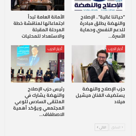
“حياتنا غالية”.. الإصلاح
الأمانة العامة تبدأ
والنهضة يطلق مبادرة
اجتماعاتها لمناقشة خطة
للدعم النفسي وحماية
المرحلة المقبلة
الأسرة…
والاستعداد للمحليات
أخبار الحزب
أخبار الحزب
حزب الإصلاح والنهضة
رئيس حزب الإصلاح
يستضيف الفنان ميشيل
والنهضة يشارك في
ميلاد
الملتقى السادس للوعي
المجتمعي ويؤكد أهمية
الاصطفاف…
السابق
التالي