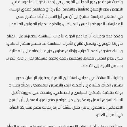
‎وتحدث شيحة عن دور المجلس القومي في إحداث تطورات ملموسة في
النهوض بدور الإصلاح والتأهيل والتعليم، مثل إدراج مفاهيم حقوق الإنسان
في المناهج الدراسية، مشيرًا إلى أن من أبرز التحديات أيضًا استمرار بعض
الممارسات المرتبطة بالحبس الاحتياطي، والحاجة لاحترام القوانين القائمة.
‎وقدم عدة توصيات، أبرزها دعم الدولة للأحزاب السياسية لتحفيزها على القيام
بدورها التوعوي، وتعديل قانون الأحزاب السياسية بما يسمح بتحفيز اندماجها،
وإنشاء صندوق لدعم الأحزاب، وإطلاق مدارس حزبية، بالإضافة إلى المطالبة
بتبني نظام انتخابي مختلط، وتخصيص جهة واحدة مستقلة لحل نزاعات الأحزاب
بدلاً من اللجوء إلى القضاء.
‎وتناولت الأستاذة مي عجلان، استشاري التنمية وحقوق الإنسان، محور
تمكين المرأة، مشيرة إلى أهمية البدء بالتمكين الاقتصادي للمرأة باعتباره
بوابة حقيقية للتمكين السياسي والاجتماعي. وشددت على ضرورة تأهيل
النساء لسوق العمل وتمكينهن من مواقع صنع القرار، لافتة إلى أن التغيير
الاجتماعي لا يتحقق إلا من خلال تنشئة أسرية إيجابية تدعم مشاركة المرأة
في المجال العام.
‎كما أكدت عجلان أن السنوات الأخيرة شهدت تحسنًا ملحوظًا في صورة المرأة