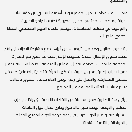
والمجتمع.
‎وتخلل اللقاء مداخلات من الحضور تناولت أهمية التنسيق بين مؤسسات
الدولة ومنظمات المجتمع المدني، وضرورة تكثيف البرامج التدريبية
والتوعوية في مختلف المحافظات، لتوسيع قاعدة الفهم المجتمعي لقضايا
الحقوق والحريات.
‎وقد خرج الصالون بعدد من التوصيات، من أبرزها: دعم مشاركة الأحزاب في نشر
ثقافة حقوق الإنسان، تحديث مسودة الإستراتيجية بما يتفق مع الإنجازات
المحققة والتحديات الجديدة، تعديل القوانين المنظمة للحياة السياسية، تحفيز
دمج الأحزاب، إطلاق مدارس حزبية، وتمكين المرأة اقتصاديًا واجتماعيًا كمدخل
حقيقي للمشاركة، والعمل على رفع الوعي العام بقضايا الحقوق بأساليب
مبتكرة تناسب الفئات المختلفة في المجتمع.
‎ويأتي هذا الصالون ضمن سلسلة من اللقاءات النوعية التي ينظمها حزب
الإصلاح والنهضة، بهدف خلق حالة حوار وطني فعّال حول الملفات
الاستراتيجية، وتعزيز الدور الحزبي في دعم جهود الدولة لتحقيق العدالة
والمواطنة والتنمية الشاملة.