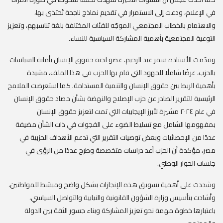
في الإعلام، ودعت إلى الاستمرار في تقديم نماذج ناجحة تُحتذى بها،
والاهتمام بالخطاب المجتمعي الموجّه للفئات المختلفة بلغة تناسبهم، وتعزيز
التوعية المجتمعية بأهمية المشاركة السياسية للنساء.
‎وقدّمت الأستاذة سمر عبد الرحيم، عضو لجنة حقوق الإنسان بأمانة السياسات
بالحزب، عرضًا شاملًا للجهود التي قام بها الحزب في هذا الملف، مشيدة
بأهمية الربط بين حقوق الإنسان والتنمية المستدامة. كما استعرضت الملامح
الرئيسية للتقرير الصادر عن حزب الإصلاح والنهضة بشأن حصاد حقوق الإنسان
في عام ٢٠٢٤ مشيرة لأبرز الإيجابيات التي تمت لتعزيز حقوق الإنسان
بمفهومها الشامل مع تسليط الضوء على الفجوات في ذات الشأن مضيفة
عددًا من الإحصائيات وبعض توصيات التقرير التي تدعم الأهداف الحزبية في
مصر، مؤكدة أن الحزب أعد دراسات متخصصة وطرح عددًا من الرؤى في
جلسات الحوار الوطني.
‎وشددت على أهمية تسويق هذه الإنجازات بشكل واضح ومبسّط للمواطنين،
وأشادت بتأسيس وزارة الشؤون القانونية والنيابية والتواصل السياسي،
باعتبارها خطوة مهمة نحو تعزيز المشاركة وبناء جسور الثقة بين الدولة