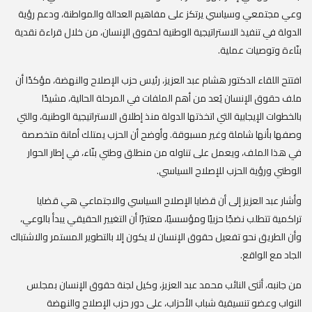
وعي مجتمعي وسياسي يرتكز على مفاهيم العدالة والمواطنة، ودعم رؤية
الدولة في تنفيذ الاستراتيجية الوطنية لحقوق الإنسان، من خلال قراءة نقدية
بنّاءة وتوصيات عملية.
‎افتتح اللقاء الدكتور هشام عبد العزيز، رئيس حزب الإصلاح والنهضة، مؤكدًا أن
ملف حقوق الإنسان يُعد من أهم الملفات في المرحلة الحالية، مشيدًا
بالخطوات الإيجابية التي اتخذتها الدولة منذ إطلاق الاستراتيجية الوطنية، والتي
وصفها بأنها شاملة وغير مسبوقة. وأوضح أن الحزب يمتلك أمانة متخصصة
في هذا الملف، ويعمل على تناوله من منطلق وطني بنّاء، في إطار الحوار
الوطني ورؤية الحزب للإصلاح السياسي.
‎وأشار عبد العزيز إلى أن قضايا الإصلاح السياسي والاجتماعي هي قضايا
تراكمية تتطلب نضجًا حزبيًا ومؤسسيًا، معتبرًا أن التغيير الحقيقي يبدأ بالوعي،
وأن الطريق نحو تفعيل حقوق الإنسان لا يكون إلا بالتطوير المستمر والاشتباك
الجاد مع الواقع.
‎من جانبه، أثنى النائب محمد عبد العزيز، وكيل لجنة حقوق الإنسان بمجلس
النواب وعضو تنسيقية شباب الأحزاب، على دور حزب الإصلاح والنهضة