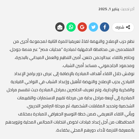
آخر تحديث
يناير 1, 2025
شارك
نظم حزب الإصلاح والنهضة لقاءً تعريفيا للمرة الثانية لمجموعة أخرى من
المتقدمين من محافظة الدقهلية لمبادرة “محليات مصر” عبر منصة جوجل،
وحاضر باللقاء عبدالرحمن ختعن، أمين التنظيم والعمل الميداني بالبحيرة،
ومحمود الجلجموني، مساعد أمين الشباب.
نوقش خلال اللقاء أهداف المبادرة بالإضافة إلى عرض دور برامج الإعداد
القيادي بحزب الإصلاح والنهضة لتأهيل وإعداد الشباب في النواحي القيادية
والفكرية والإدارية، وتم تعريف الحاضرين بمراحل المبادرة حيث تنقسم مراحل
المبادرة إلى أربعة مراحل بداية من مرحلة تقييم الاستمارات والتقييمات
الشخصية وتحديد المقابلات الشخصية، ثم مرحلة البرنامج التدريبي.
ويأتي اللقاء التعريفي ضمن خطة التوسع الجغرافي للمبادرة بمختلف
المحافظات من أجل إعداد قيادات لخوض انتخابات المجالس المحلية وتزويدهم
بالمعرفة اللازمة لأداء دورهم المحلي بكفاءة.