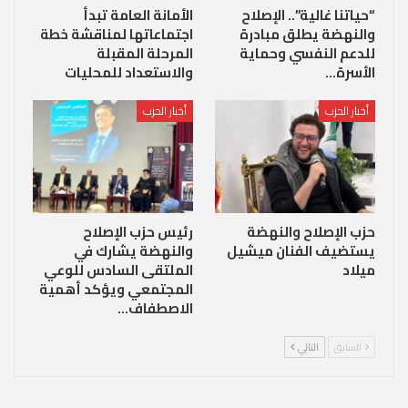
“حياتنا غالية”.. الإصلاح
الأمانة العامة تبدأ
والنهضة يطلق مبادرة
اجتماعاتها لمناقشة خطة
للدعم النفسي وحماية
المرحلة المقبلة
الأسرة…
والاستعداد للمحليات
أخبار الحزب
أخبار الحزب
حزب الإصلاح والنهضة
رئيس حزب الإصلاح
يستضيف الفنان ميشيل
والنهضة يشارك في
ميلاد
الملتقى السادس للوعي
المجتمعي ويؤكد أهمية
الاصطفاف…
السابق
التالي