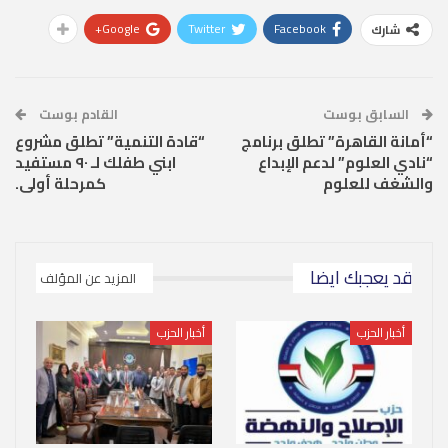
Google+
Twitter
Facebook
شارك
السابق بوست
القادم بوست
“أمانة القاهرة” تطلق برنامج
“قادة التنمية” تطلق مشروع
“نادي العلوم” لدعم الإبداع
ابني طفلك لـ ٩٠ مستفيد
والشغف للعلوم
كمرحلة أولى.
قد يعجبك ايضا
المزيد عن المؤلف
أخبار الحزب
أخبار الحزب