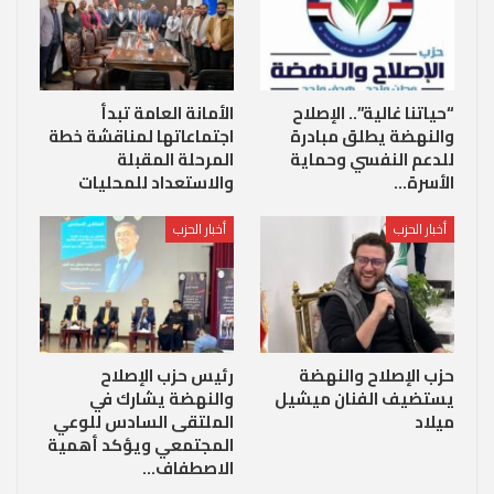
“حياتنا غالية”.. الإصلاح
الأمانة العامة تبدأ
والنهضة يطلق مبادرة
اجتماعاتها لمناقشة خطة
للدعم النفسي وحماية
المرحلة المقبلة
الأسرة…
والاستعداد للمحليات
أخبار الحزب
أخبار الحزب
حزب الإصلاح والنهضة
رئيس حزب الإصلاح
يستضيف الفنان ميشيل
والنهضة يشارك في
ميلاد
الملتقى السادس للوعي
المجتمعي ويؤكد أهمية
الاصطفاف…