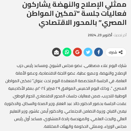
ممثلي الإصلاح والنهضة يشاركون
فعاليات جلسة “تمكين المواطن
المصري” بالمحور الاقتصادي
آخر تحديث
أكتوبر 23, 2024
شارك
شارك اليوم علاء مصطفى، عضو مجلس الشيوخ، ومساعد رئيس حزب
الإصلاح والنهضة، وعمرو عطية، عضو اللجنة الاقتصادية، وعضو الأمانة
العامة، في الجلسة المتخصصة المنعقدة اليوم تحت عنوان” تمكين المواطن
المصري “، وذلك اليوم الخميس الموافق ٢٩ فبراير ٢٠٢٤م، بمقر الأكاديمية
الوطنية للتدريب، ضمن فعاليات جلسات المحور الاقتصادي للحوار الوطني.
عقدت الجلسة بحضور الدكتور خالد عبد الغفار، وزير الصحة والسكان، والدكتورة
نيفين القباج، وزيرة التضامن الاجتماعي، والدكتور أيمن عاشور، وزير التعليم
العالي والبحث العلمي، والمهندسة راندة المنشاوي، مساعد أول رئيس
مجلس الوزراء، وممثلي الحكومة والهيئات المختلفة.