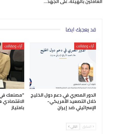
العاملين بالهيئة، على الجهد…
قد يعجبك ايضا
آراء ومقالات
آراء ومقالات
الدور المصري في دعم دول الخليج
“مصنعك في ب
خلال التصعيد الأمريكي-
الاقتصادي ه
الإسرائيلي ضد إيران
بامتياز
السابق
التالي