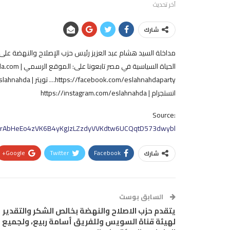
آخر تحديث
شارك
مداخلة السيد هشام عبد العزيز رئيس حزب الإصلاح والنهضة على ق
انستجرام | https://instagram.com/eslahnahda
Source:
xSrAbHeEo4zVK6B4yKgJzLZzdyVVKdtw6UCQqtD573dwybl
Google+
Twitter
Facebook
شارك
السابق بوست
يتقدم حزب الاصلاح والنهضة بخالص الشكر والتقدير
لهيئة قناة السويس وللفريق أسامة ربيع، ولجميع