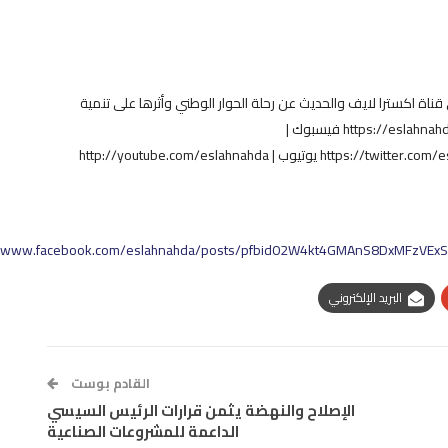
ناة اكسترا لايف والحديث عن رحلة الحوار الوطني وأثرها على تنمية
الحياة السياسية في مصر تابعونا على: الموقع الرسمي | https://eslahnahda.com فيسبوك |
https://facebook.com/eslahnahdaparty… تويتر | https://twitter.com/eslahnahda يوتيوب | http://youtube.com/eslahnahda
//www.facebook.com/eslahnahda/posts/pfbid02W4kt4GMAnS8DxMFzVE
البريد الإلكتروني
القادم بوست
الإصلاح والنهضة يثمن قرارات الرئيس السيسي
الداعمة للمشروعات الصناعية