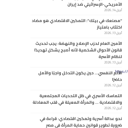
الأمريكي-الإسرائيلي ضد إيران
أبريل 14, 2026
“مصنعك في بيتك”: التمكين الاقتصادي هو مضاد
اكتئاب بامتياز
أبريل 13, 2026
الأمين العام لحزب الإصلاح والنهضة: يجب تحديث
قانون الأحوال الشخصية لأنه أصبح يشكل تهديدًا
لنظام الأسرة
أبريل 13, 2026
https:
الألم النفسي… حين يكون التدخل واجبًا والأمل
حاضرًا
أبريل 12, 2026
التماسك الأسري في ظل التحديات المجتمعية
والاقتصادية … والمرأة المعيلة في قلب المعادلة
أبريل 12, 2026
نحو عدالة أسرية وتمكين اقتصادي: قراءة في
ضرورة تطوير قوانين حماية المرأة في مصر