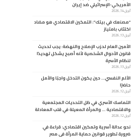
الأمريكي-الإسرائيلي ضد إيران
أبريل 14, 2026
“مصنعك في بيتك”: التمكين الاقتصادي هو مضاد
اكتئاب بامتياز
أبريل 13, 2026
الأمين العام لحزب الإصلاح والنهضة: يجب تحديث
قانون الأحوال الشخصية لأنه أصبح يشكل تهديدًا
لنظام الأسرة
أبريل 13, 2026
الألم النفسي… حين يكون التدخل واجبًا والأمل
حاضرًا
أبريل 12, 2026
التماسك الأسري في ظل التحديات المجتمعية
والاقتصادية … والمرأة المعيلة في قلب المعادلة
أبريل 12, 2026
نحو عدالة أسرية وتمكين اقتصادي: قراءة في
ضرورة تطوير قوانين حماية المرأة في مصر