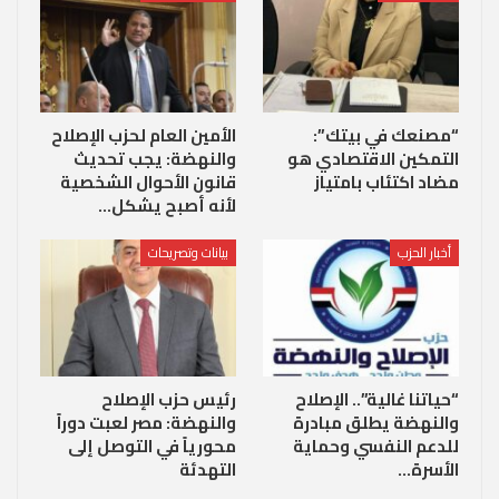
“مصنعك في بيتك”:
الأمين العام لحزب الإصلاح
التمكين الاقتصادي هو
والنهضة: يجب تحديث
مضاد اكتئاب بامتياز
قانون الأحوال الشخصية
لأنه أصبح يشكل…
أخبار الحزب
بيانات وتصريحات
“حياتنا غالية”.. الإصلاح
رئيس حزب الإصلاح
والنهضة يطلق مبادرة
والنهضة: مصر لعبت دوراً
للدعم النفسي وحماية
محورياً في التوصل إلى
الأسرة…
التهدئة