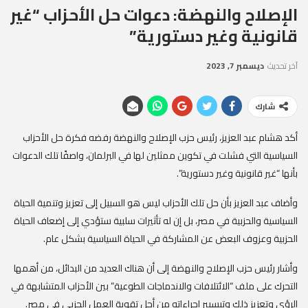
الإصلاح والنهضة: دعوات حل الأحزاب “غير
قانونية وغير دستورية”
آخر تحديث
ديسمبر 7, 2023
شارك
أكد هشام عبد العزيز، رئيس حزب الإصلاح والنهضة رفضه فكرة حل الأحزاب
السياسية التي فشلت في تكوين ممثلين لها في البرلمان، واصفًا تلك الدعوات
بأنها “غير قانونية وغير دستورية”.
وأضاف عبد العزيز بأن حل تلك الأحزاب ليس هو السبيل إلى تعزيز وتنمية الحياة
السياسية والحزبية في مصر، بل إن له تأثيرات سلبية ستؤدي إلى إضعاف الحياة
الحزبية وعزوف البعض عن المشاركة في الحياة السياسية بشكل عام.
وأشار رئيس حزب الإصلاح والنهضة إلى أن هناك العديد من البدائل، من أهمها
التحرك على ملف “الائتلافات والاندماجات الطوعية” بين الأحزاب المتشابهة في
الرؤى وتعزيز ذلك وتيسيير إجراءاته من أجل تقوية العمل الحزبي في مصر.