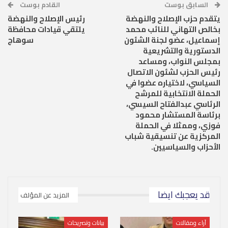
السابق بوست
القادم بوست
يتقدم حزب الإصلاح والنهضة
رئيس الإصلاح والنهضة
بخالص التهاني للنائب محمد
يلتقي قيادات محافظة
إسماعيل، عضو لجنة الشئون
سوهاج
الدستورية والتشريعية
بمجلس النواب، ومساعد
رئيس الحزب لشئون الاتصال
السياسي، لاختياره عضوا في
الحملة الانتخابية للمرشح
الرئاسي عبدالفتاح السيسي،
برئاسة المستشار محمود
فوزي، وممثلا في الحملة
المركزية عن تنسيقية شباب
الأحزاب والسياسيين.
قد يعجبك ايضا
المزيد عن المؤلف
آراء ومقالات
بيانات وتصريحات