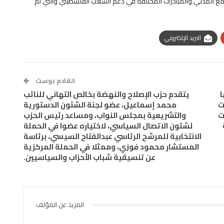
 المدني والمبادرات المختلفة في دعم الشعب الفلسطيني والتي لم
البريد الإلكتروني
القادم بوست
ا
يتقدم حزب الإصلاح والنهضة بخالص التهاني للنائب
ت
محمد إسماعيل، عضو لجنة الشئون الدستورية
ت
والتشريعية بمجلس النواب، ومساعد رئيس الحزب
لشئون الاتصال السياسي، لاختياره عضوا في الحملة
الانتخابية للمرشح الرئاسي عبدالفتاح السيسي، برئاسة
المستشار محمود فوزي، وممثلا في الحملة المركزية
عن تنسيقية شباب الأحزاب والسياسيين.
المزيد عن المؤلف