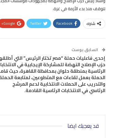
وأشاد رئيس حزب الإصلاح والنهضة بمجهودات مؤسسات المجتمع
تتوقف منذ بدء الأزمة في غزة.
Google+
Twitter
Facebook
شارك
السابق بوست
إحدى فاعليات حملة “مصر تختار الرئيس” التي أطلقه
حزب الإصلاح النهضة للمشاركة الإيجابية في الانتخابا
الرئاسية بمنطقة حلوان بمحافظة القاهرة، حيث قام
الحملة بعمل لقاءات مع المتطوعين، لمتابعة الحملة
والتدريب على الحملات الانتخابية لدعم المرشح
الرئاسي في الانتخابات الرئاسية القادمة.
قد يعجبك ايضا