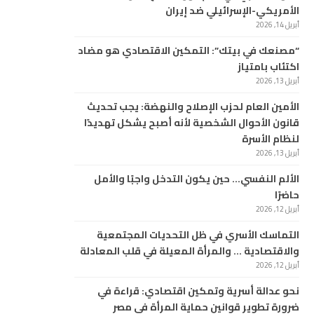
الأمريكي-الإسرائيلي ضد إيران
أبريل 14, 2026
“مصنعك في بيتك”: التمكين الاقتصادي هو مضاد
اكتئاب بامتياز
أبريل 13, 2026
الأمين العام لحزب الإصلاح والنهضة: يجب تحديث
قانون الأحوال الشخصية لأنه أصبح يشكل تهديدًا
لنظام الأسرة
أبريل 13, 2026
الألم النفسي… حين يكون التدخل واجبًا والأمل
حاضرًا
أبريل 12, 2026
التماسك الأسري في ظل التحديات المجتمعية
والاقتصادية … والمرأة المعيلة في قلب المعادلة
أبريل 12, 2026
نحو عدالة أسرية وتمكين اقتصادي: قراءة في
ضرورة تطوير قوانين حماية المرأة في مصر