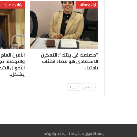
آراء ومقالات
بيانات وتصريحات
“مصنعك في بيتك”: التمكين
الأمين العام 
الاقتصادي هو مضاد اكتئاب
والنهضة: يج
بامتياز
الأحوال الشخ
يشكل…
السابق
التالي
جميع الحقوق محفوظة لـ الإصلاح والنهضة