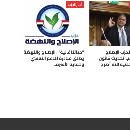
أخبار الحزب
لحزب الإصلاح
“حياتنا غالية”.. الإصلاح والنهضة
ب تحديث قانون
يطلق مبادرة للدعم النفسي
صية لأنه أصبح
وحماية الأسرة…