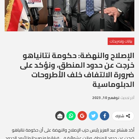
بيانات وتصريحات
الإصلاح والنهضة: حكومة نتانياهو
خرجت عن حدود المنطق، ونؤكد على
ضرورة الالتفاف خلف الأطروحات
الدبلوماسية
آخر تحديث
نوفمبر 10, 2023
شارك
أكد هشام عبد العزيز رئيس حزب الإصلاح والنهضة على أن حكومة نتانياهو
خرجت عن حدود المنطق وباتت عشوائية في قراراتها وتصريحاتها لأبعد الحدود