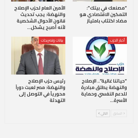
“مصنعك في بيتك”:
الأمين العام لحزب الإصلاح
التمكين الاقتصادي هو
والنهضة: يجب تحديث
مضاد اكتئاب بامتياز
قانون الأحوال الشخصية
لأنه أصبح يشكل…
أخبار الحزب
بيانات وتصريحات
“حياتنا غالية”.. الإصلاح
رئيس حزب الإصلاح
والنهضة يطلق مبادرة
والنهضة: مصر لعبت دوراً
للدعم النفسي وحماية
محورياً في التوصل إلى
الأسرة…
التهدئة
السابق
التالي