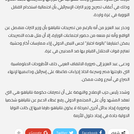
وذلك في أعقاب تصريح وزير التراث الإسرائيلي بأن احتمالية استخدام القنابل
النووية في غزة واردة.
وحذر
عبد العزيز من أنه بالرغم من تصريحات نتانياهو بأن وزير التراث منفصل عن
الواقع وأنه تم منعه من حضور اجتماعات الوزارة، إلا أن مثل هذه التصريحات
يمكن اعتبارها “بالونة اختبار” لجس النبض الدولي إزاء ممارسات أكثر وحشية
تعتزم قوات الاحتلال القيام بها ضد المدنيين في غزة.
ودعى عبد العزيز إلى ضرورة الالتفاف العربي خلف الأطروحات الدبلوماسية
التي طرحتها مصر وسرعة اتخاذ إجراءات ضاغطة على إسرائيل وداعميها لإنهاء
الصراع في أسرع وقت ممكن.
وشدد رئيس حزب الإصلاح والنهضة على أن تصرفات حكومة نتانياهو هي التي
تعقد المشهد وأن على المجتمع الدولي رفع غطاء الدعم عن نتانياهو شخصيا
وضرورة إيجاد بدائل أخرى لمرحلة لا يكون نتانياهو طرفا فيها إن كانت النوايا
الدولية جادة في إيجاد حلول للأزمة
Google+
Twitter
Facebook
شارك