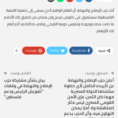
أكد حزب الإصلاح والنهضة، أن العالم الواهم الذي يسعى إلى تصفية القضية
الفلسطينية سيستفيق على كابوس مزعج ولن يتمكن من تحقيق تلك الأحلام
ما دامت مصر موجودة وتمارس دورها التاريخي وتقف كحائط صد أخير أمام
تلك الأوهام.
Google+
Twitter
Facebook
شارك
السابق بوست
القادم بوست
أعلن حزب الإصلاح والنهضة
بيان بشأن مشاركة حزب
عن تأييده الكامل لأى خطوة
الإصلاح والنهضة في وقفات
ستتخذها الدولة المصرية
“تفويض الرئيس ودعم
مهما كان الثمن، فإن الأمن
فلسطين”
القومى المصرى ليس مثار
للمناقشة ولا أمرًا يمكن
التهاون فيه، وأن الحزب يدعم