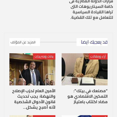
قرارات الدولة المصرية فى
كافة السيناريوهات التى
تراها القيادة السياسية
للتعامل مع تلك القضية.
قد يعجبك ايضا
المزيد عن المؤلف
آراء ومقالات
بيانات وتصريحات
“مصنعك في بيتك”:
الأمين العام لحزب الإصلاح
التمكين الاقتصادي هو
والنهضة: يجب تحديث
مضاد اكتئاب بامتياز
قانون الأحوال الشخصية
لأنه أصبح يشكل…