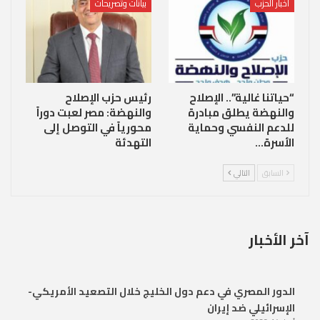
أخبار الحزب
بيانات وتصريحات
“حياتنا غالية”.. الإصلاح
رئيس حزب الإصلاح
والنهضة يطلق مبادرة
والنهضة: مصر لعبت دوراً
للدعم النفسي وحماية
محورياً في التوصل إلى
الأسرة…
التهدئة
السابق
التالي
آخر الأخبار
الدور المصري في دعم دول الخليج خلال التصعيد الأمريكي-
الإسرائيلي ضد إيران