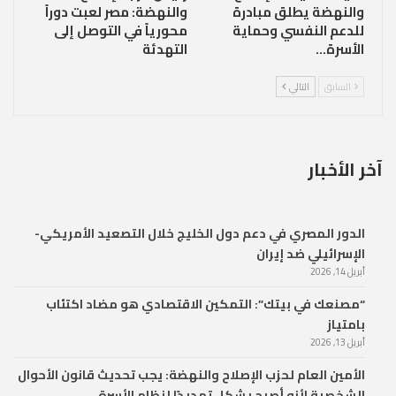
والنهضة يطلق مبادرة
والنهضة: مصر لعبت دوراً
للدعم النفسي وحماية
محورياً في التوصل إلى
الأسرة…
التهدئة
السابق
التالي
آخر الأخبار
الدور المصري في دعم دول الخليج خلال التصعيد الأمريكي-
الإسرائيلي ضد إيران
أبريل 14, 2026
“مصنعك في بيتك”: التمكين الاقتصادي هو مضاد اكتئاب
بامتياز
أبريل 13, 2026
الأمين العام لحزب الإصلاح والنهضة: يجب تحديث قانون الأحوال
الشخصية لأنه أصبح يشكل تهديدًا لنظام الأسرة