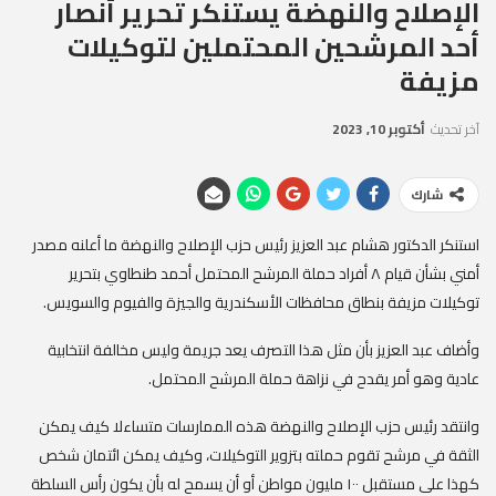
الإصلاح والنهضة يستنكر تحرير أنصار
أحد المرشحين المحتملين لتوكيلات
مزيفة
آخر تحديث
أكتوبر 10, 2023
شارك
استنكر الدكتور هشام عبد العزيز رئيس حزب الإصلاح والنهضة ما أعلنه مصدر
أمني بشأن قيام ٨ أفراد حملة المرشح المحتمل أحمد طنطاوي بتحرير
توكيلات مزيفة بنطاق محافظات الأسكندرية والجيزة والفيوم والسويس.
وأضاف عبد العزيز بأن مثل هذا التصرف يعد جريمة وليس مخالفة انتخابية
عادية وهو أمر يقدح في نزاهة حملة المرشح المحتمل.
وانتقد رئيس حزب الإصلاح والنهضة هذه الممارسات متساءلا كيف يمكن
الثقة في مرشح تقوم حملته بتزوير التوكيلات، وكيف يمكن ائتمان شخص
كهذا على مستقبل ١٠٠ مليون مواطن أو أن يسمح له بأن يكون رأس السلطة