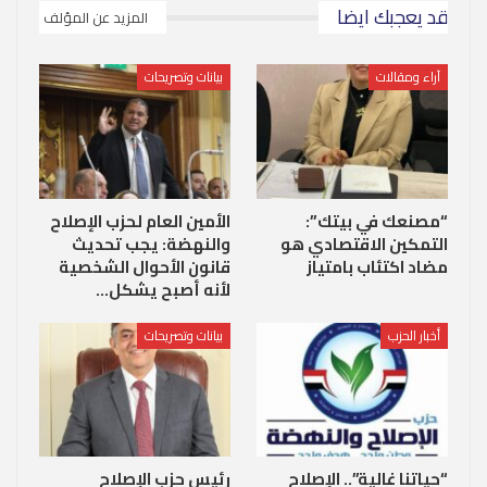
قد يعجبك ايضا
المزيد عن المؤلف
آراء ومقالات
بيانات وتصريحات
“مصنعك في بيتك”:
الأمين العام لحزب الإصلاح
التمكين الاقتصادي هو
والنهضة: يجب تحديث
مضاد اكتئاب بامتياز
قانون الأحوال الشخصية
لأنه أصبح يشكل…
أخبار الحزب
بيانات وتصريحات
“حياتنا غالية”.. الإصلاح
رئيس حزب الإصلاح