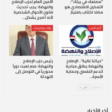
“مصنعك في بيتك”:
الأمين العام لحزب الإصلاح
التمكين الاقتصادي هو
والنهضة: يجب تحديث
مضاد اكتئاب بامتياز
قانون الأحوال الشخصية
لأنه أصبح يشكل…
أخبار الحزب
بيانات وتصريحات
“حياتنا غالية”.. الإصلاح
رئيس حزب الإصلاح
والنهضة يطلق مبادرة
والنهضة: مصر لعبت دوراً
للدعم النفسي وحماية
محورياً في التوصل إلى
الأسرة…
التهدئة
السابق
التالي
آخر الأخبار