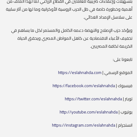
بتسهيلات وإعفاءات ضريبية للعاملين في القطاع الزراعي لما لهذا الملف من
أهمية وخطورة خاصة في ظل الحرب الروسية الأوكرانية وما لها من آثار سلبية
على سلاسل الإمداد الغذائي.
ويؤكد حزب الإصلاح والنهضة دعمه الكامل والمستمر لكل ما يساهم في
تخفيف الأعباء الاقتصادية عن كاهل المواطن المصري ويحقق الحياة
الكريمة لكافة المصريين.
تابعونا على:
الموقع الرسمي |
https://eslahnahda.com
فيسبوك |
https://facebook.com/eslahnahda
تويتر |
https://twitter.com/eslahnahda
يوتيوب |
http://youtube.com/eslahnahda
انستجرام |
https://instagram.com/eslahnahda