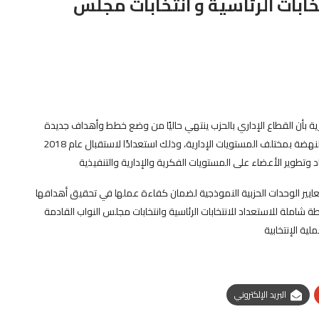
خابات الرئاسية و انتخابات مجلس
رية بأن القطاع الإداري بالحزب ينتهي حاليًا من وضع خطط وأهداف جديدة
لتطوير منظومة الإعداد والترقي لأعضاء وكوادر حزب الإصلاح والنهضة بمختلف المستويات الإدارية، وذلك استعدادًا لاستقبال عام 2018
تطوير الأعضاء على المستويات الفكرية والإدارية والتنفيذية
معايير الوحدات الحزبية النموذجية لضمان كفاءة عملها في تحقيق أهدافها
 شاملة للاستعداد للانتخابات الرئاسية وانتخابات مجلس النواب القادمة
ية الإنتخابية
البريد الإلكتروني