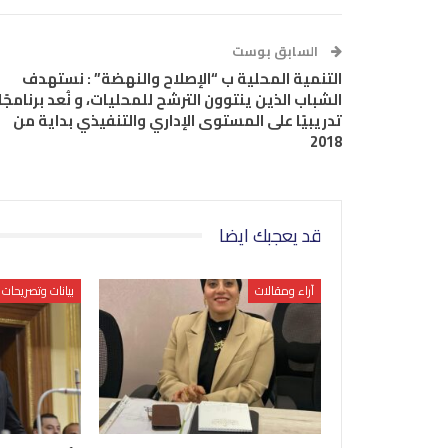
السابق بوست
التنمية المحلية ب “الإصلاح والنهضة” : نستهدف
الشباب الذين ينتوون الترشح للمحليات، و نُعد برنامجًا
تدريبيًا على المستوى الإداري والتنفيذي بداية من
2018
قد يعجبك ايضا
آراء ومقالات
بيانات وتصريحات