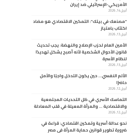
الأمريكي-الإسرائيلي ضد إيران
أبريل 14, 2026
“مصنعك في بيتك”: التمكين الاقتصادي هو مضاد
اكتئاب بامتياز
أبريل 13, 2026
الأمين العام لحزب الإصلاح والنهضة: يجب تحديث
قانون الأحوال الشخصية لأنه أصبح يشكل تهديدًا
لنظام الأسرة
أبريل 13, 2026
الألم النفسي… حين يكون التدخل واجبًا والأمل
حاضرًا
أبريل 12, 2026
التماسك الأسري في ظل التحديات المجتمعية
والاقتصادية … والمرأة المعيلة في قلب المعادلة
أبريل 12, 2026
نحو عدالة أسرية وتمكين اقتصادي: قراءة في
ضرورة تطوير قوانين حماية المرأة في مصر