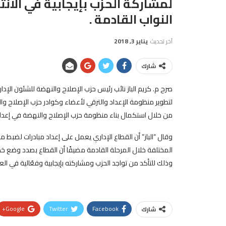
لمشاركة الحزب بإيجابية في الانت
النواب القادمة .
آخر تحديث
يناير 3, 2018
شارك
صرح م. كريم الباز نائب رئيس حزب الإصلاح والنهضة للشئون الإدا
من خلال استكمال بناء منظومة حزب الإصلاح والنهضة في إعداد و
وقال “الباز” أن القطاع الإداري يعمل على إعداد مبادرات لضبط 
المختلفة خلال المرحلة القادمة مضيفًا أن القطاع بصدد وضع خطة
وذلك للتأكد من تواجد الحزب ومشاركته بإيجابية وفعّالية في العمل
Google+
Twitter
Facebook
شارك