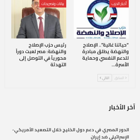
أخبار الحزب
بيانات وتصريحات
“حياتنا غالية”.. الإصلاح
رئيس حزب الإصلاح
والنهضة يطلق مبادرة
والنهضة: مصر لعبت دوراً
للدعم النفسي وحماية
محورياً في التوصل إلى
الأسرة…
التهدئة
السابق
التالي
آخر الأخبار
الدور المصري في دعم دول الخليج خلال التصعيد الأمريكي-
الإسرائيلي ضد إيران