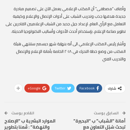
وأضاف “مصطفى” أن المكتب الإعلامي يعمل الآن على تصميم مبادرة
جديدة هدفها جذب وتدريب الشباب على أدوات الإتصال والإعلام وكيفية
التعامل مع الرأي العام، لإعداد جيل جديد من الشباب الإعلاميين القادرين على
تطوير صناعة الإعلام، بإستخدام أحدث الأدوات وأساليب التكنولوجيا الحديثة.
وأشار رئيس المكتب الإعلامي الى أنه بنهاية شهر ديسمبر ستنتهي هيئة
المكتب من وضع خطة التحرك في ٢٠١٨ الخاصة بأمانة الإعلام والإتصال
والتدريب الفني
Google+
Twitter
Facebook
شارك
السابق بوست
القادم بوست
أمانة “الشباب” ب “البحيرة”
الموارد البشرية ب “الإصلاح
تبحث سُبُل التعاون مع
والنهضة” : قُمنا بتطوير