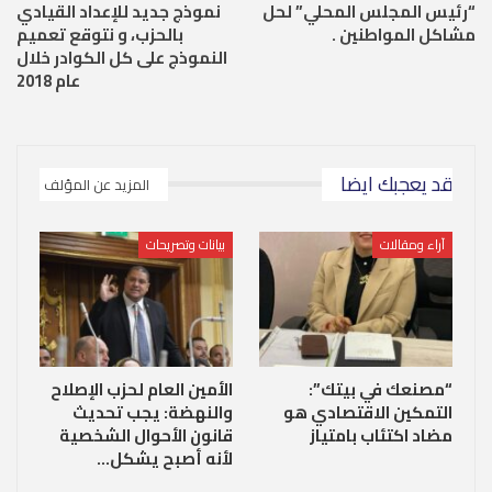
“رئيس المجلس المحلي” لحل
نموذج جديد للإعداد القيادي
مشاكل المواطنين .
بالحزب، و نتوقع تعميم
النموذج على كل الكوادر خلال
عام 2018
قد يعجبك ايضا
المزيد عن المؤلف
آراء ومقالات
بيانات وتصريحات
“مصنعك في بيتك”:
الأمين العام لحزب الإصلاح
التمكين الاقتصادي هو
والنهضة: يجب تحديث
مضاد اكتئاب بامتياز
قانون الأحوال الشخصية
لأنه أصبح يشكل…