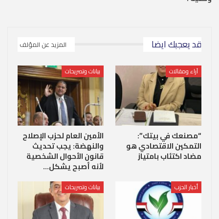
قد يعجبك ايضا
المزيد عن المؤلف
آراء ومقالات
بيانات وتصريحات
“مصنعك في بيتك”:
الأمين العام لحزب الإصلاح
التمكين الاقتصادي هو
والنهضة: يجب تحديث
مضاد اكتئاب بامتياز
قانون الأحوال الشخصية
لأنه أصبح يشكل…
أخبار الحزب
بيانات وتصريحات