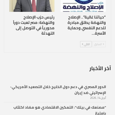
“حياتنا غالية”.. الإصلاح
رئيس حزب الإصلاح
والنهضة يطلق مبادرة
والنهضة: مصر لعبت دوراً
للدعم النفسي وحماية
محورياً في التوصل إلى
الأسرة…
التهدئة
السابق
التالي
آخر الأخبار
الدور المصري في دعم دول الخليج خلال التصعيد الأمريكي-
الإسرائيلي ضد إيران
أبريل 14, 2026
“مصنعك في بيتك”: التمكين الاقتصادي هو مضاد اكتئاب
بامتياز