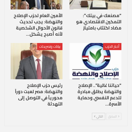
“مصنعك في بيتك”:
الأمين العام لحزب الإصلاح
التمكين الاقتصادي هو
والنهضة: يجب تحديث
مضاد اكتئاب بامتياز
قانون الأحوال الشخصية
لأنه أصبح يشكل…
أخبار الحزب
بيانات وتصريحات
“حياتنا غالية”.. الإصلاح
رئيس حزب الإصلاح
والنهضة يطلق مبادرة
والنهضة: مصر لعبت دوراً
للدعم النفسي وحماية
محورياً في التوصل إلى
الأسرة…
التهدئة
السابق
التالي