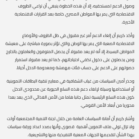
وصول الدعم لمستحقيه، إلا أن هذه الخطوة ينبغي أن تراعي الظروف
الاقتصادية التي يمر بها المواطن المصري خاصة بعد القرارات الاقتصادية
الأخيرة.
وأكد كريم أن إلغاء الدعم أمر غير مقبول في ظل الظروف والأوضاع
الاقتصادية الصعبة التي يمر بها الوطن والتي تؤثر بصورة مباشرة على معيشة
المواطن البسيط، إلا أنه لم يعد مقبولا أن يحصل المتوفون والعاملون بالخارج
ومن يحصلون على دخول تكفي احتياجاتهم، كما لم يعد مقبولا استمرار
حصولهم على الدعم على حساب فئات مهمشة ومعدومة الدخل أحيانا.
وحذر أمين السياسات من غياب الشفافية في معايير تنقية البطاقات التموينية
أو استخدامها وسيلة لإلغاء دعم هذه السلع الحيوية عن محدودي الدخل
كون هذه السلع الرئيسية تمثل جانبا هاما من الأمن الغذائي الذي يعد بعدا
محوريا من أبعاد الأمن القومي.
وأشار كريم أن أمانة السياسات العامة من خلال لجنة التنمية المجتمعية أولت
ولا تزال تولي ملف التموين أهمية قصوى وأنها بصدد اعداد ورقة سياسات
بهذا الشأن لتقديمها للجهات المعنية التنفيذية منها والتشريعية.