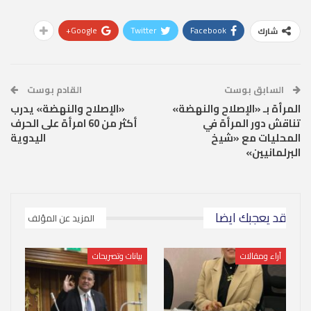
Google+
Twitter
Facebook
شارك
السابق بوست
القادم بوست
المرأة بـ «الإصلاح والنهضة»
«الإصلاح والنهضة» يدرب
تناقش دور المرأة في
أكثر من 60 امرأة على الحرف
المحليات مع «شيخ
اليدوية
البرلمانيين»
قد يعجبك ايضا
المزيد عن المؤلف
آراء ومقالات
بيانات وتصريحات