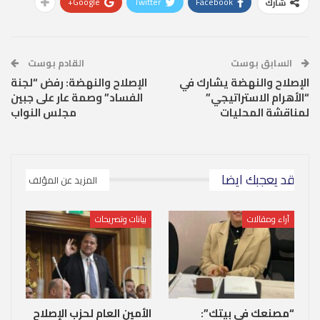
Google+
Twitter
Facebook
شارك
السابق بوست
القادم بوست
الإصلاح والنهضة يشارك في
الإصلاح والنهضة: رفض “لجنة
“الأهرام الاستراتيجي”
الفساد” وصمة عار على جبين
لمناقشة المحليات
مجلس النواب
قد يعجبك ايضا
المزيد عن المؤلف
آراء ومقالات
بيانات وتصريحات
“مصنعك في بيتك”:
الأمين العام لحزب الإصلاح