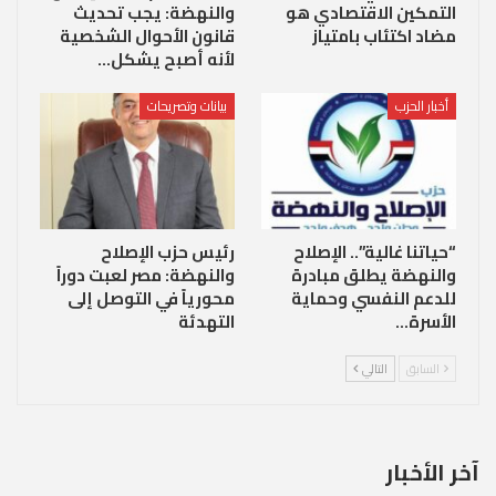
التمكين الاقتصادي هو
والنهضة: يجب تحديث
مضاد اكتئاب بامتياز
قانون الأحوال الشخصية
لأنه أصبح يشكل…
أخبار الحزب
بيانات وتصريحات
“حياتنا غالية”.. الإصلاح
رئيس حزب الإصلاح
والنهضة يطلق مبادرة
والنهضة: مصر لعبت دوراً
للدعم النفسي وحماية
محورياً في التوصل إلى
الأسرة…
التهدئة
السابق
التالي
آخر الأخبار