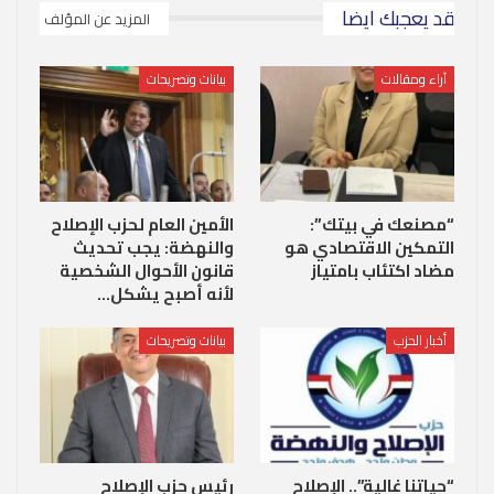
قد يعجبك ايضا
المزيد عن المؤلف
آراء ومقالات
بيانات وتصريحات
“مصنعك في بيتك”:
الأمين العام لحزب الإصلاح
التمكين الاقتصادي هو
والنهضة: يجب تحديث
مضاد اكتئاب بامتياز
قانون الأحوال الشخصية
لأنه أصبح يشكل…
أخبار الحزب
بيانات وتصريحات
“حياتنا غالية”.. الإصلاح
رئيس حزب الإصلاح