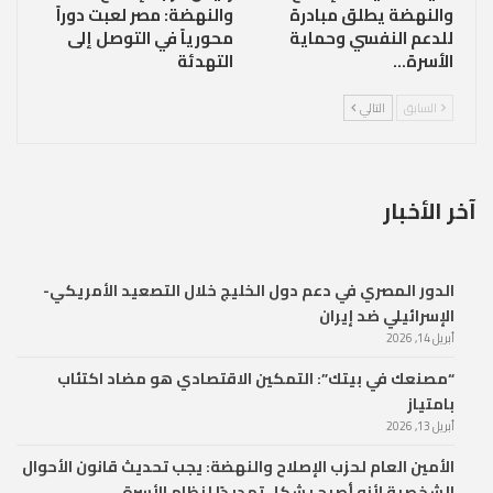
والنهضة يطلق مبادرة
والنهضة: مصر لعبت دوراً
للدعم النفسي وحماية
محورياً في التوصل إلى
الأسرة…
التهدئة
السابق
التالي
آخر الأخبار
الدور المصري في دعم دول الخليج خلال التصعيد الأمريكي-
الإسرائيلي ضد إيران
أبريل 14, 2026
“مصنعك في بيتك”: التمكين الاقتصادي هو مضاد اكتئاب
بامتياز
أبريل 13, 2026
الأمين العام لحزب الإصلاح والنهضة: يجب تحديث قانون الأحوال
الشخصية لأنه أصبح يشكل تهديدًا لنظام الأسرة