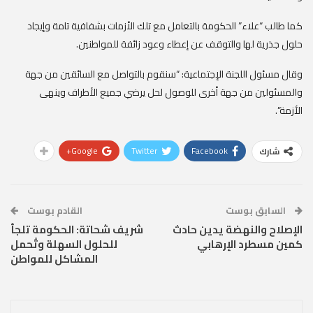
كما طالب “علاء” الحكومة بالتعامل مع تلك الأزمات بشفافية تامة وإيجاد
حلول جذرية لها والتوقف عن إعطاء وعود زائفة للمواطنين.
وقال مسئول اللجنة الإجتماعية: “سنقوم بالتواصل مع السائقين من جهة
والمسئولين من جهة أخرى للوصول لحل يرضي جميع الأطراف وينهى
الأزمة”.
Google+
Twitter
Facebook
شارك
السابق بوست
القادم بوست
الإصلاح والنهضة يدين حادث
شريف شحاتة: الحكومة تلجأ
كمين مسطرد الإرهابي
للحلول السهلة وتُحمل
المشاكل للمواطن