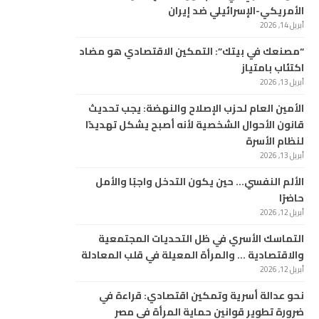
الأمريكي-الإسرائيلي ضد إيران
أبريل 14, 2026
“مصنعك في بيتك”: التمكين الاقتصادي هو مضاد
اكتئاب بامتياز
أبريل 13, 2026
الأمين العام لحزب الإصلاح والنهضة: يجب تحديث
قانون الأحوال الشخصية لأنه أصبح يشكل تهديدًا
لنظام الأسرة
أبريل 13, 2026
الألم النفسي… حين يكون التدخل واجبًا والأمل
حاضرًا
أبريل 12, 2026
التماسك الأسري في ظل التحديات المجتمعية
والاقتصادية … والمرأة المعيلة في قلب المعادلة
أبريل 12, 2026
نحو عدالة أسرية وتمكين اقتصادي: قراءة في
ضرورة تطوير قوانين حماية المرأة في مصر