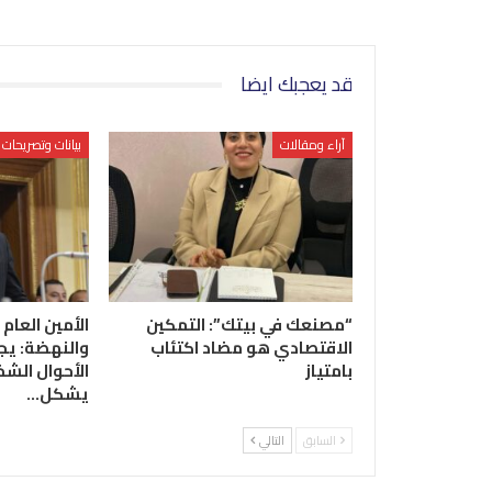
قد يعجبك ايضا
آراء ومقالات
بيانات وتصريحات
“مصنعك في بيتك”: التمكين
الأمين العام 
الاقتصادي هو مضاد اكتئاب
والنهضة: يج
بامتياز
الأحوال الشخ
يشكل…
السابق
التالي