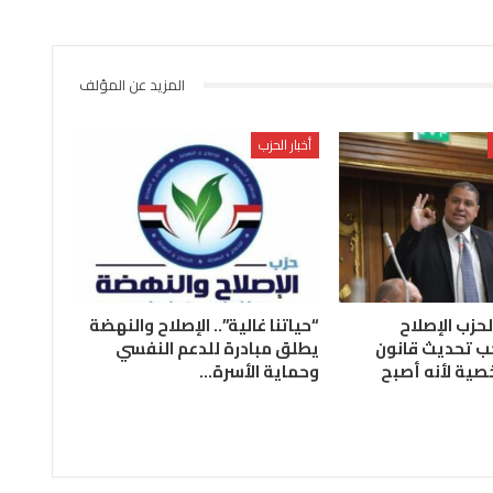
المزيد عن المؤلف
أخبار الحزب
لحزب الإصلاح
“حياتنا غالية”.. الإصلاح والنهضة
ب تحديث قانون
يطلق مبادرة للدعم النفسي
صية لأنه أصبح
وحماية الأسرة…