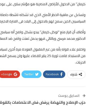
كرمان” من الدخول للأراضى المصرية هو مؤشر سلبى على عودة ا
وتساءل عن ماهية الخطر الأمني الذي قد تشكله ناشطة حاصلة على
السياسيين الذين سمح لهم بالدخول إلى البلاد فى الفترة الاخيرة
وأضاف أن قرار منع “توكل كرمان” يبدو بشكل واضح أنه سياسي 
الدكتور محمد مرسي وبالتالي فهو يحمل تعنت واضح ضد المعارض
واختتم علاء قوله بأنه من غير المقبول العودة مرة أخرى لسيا
من الاستبداد قامت ثورة 25 يناير للقضاء ع
الحريات.
Google+
Twitter
Facebook
شارك
السابق بوست
حزب الإصلاح والنهضة يرفض فض الاعتصامات بالقوة