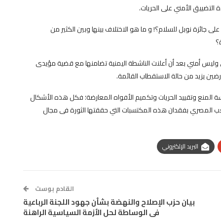
لتضييق الأمني على الحريات.
 جائزة نوبل للسلام؟! و ما هو الاختلاف بينها وبين الكثير من
؟
وليس أمني بعد أن أعلنت الناشطة اليمنية تضامنها مع قضية مؤيدى
ين يزيد من حالة الاستقطاب القائمة.
سة المنع وتقييد الحريات وتكميم الأفواه المعارضة؛ فكل هذه الأشكال
ليها ولن يسمح الشعب المصري بفقدان هذه المكتسبات التي حققتها الثورة فى مجال
البريد الإلكتروني
القادم بوست
بيان حزب ‫الإصلاح والنهضة‬ بشأن جهود اللجنة الرباعية
فى الوساطة لحل الأزمة السياسية الراهنة