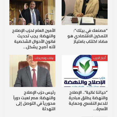
“مصنعك في بيتك”:
الأمين العام لحزب الإصلاح
التمكين الاقتصادي هو
والنهضة: يجب تحديث
مضاد اكتئاب بامتياز
قانون الأحوال الشخصية
لأنه أصبح يشكل…
أخبار الحزب
بيانات وتصريحات
“حياتنا غالية”.. الإصلاح
رئيس حزب الإصلاح
والنهضة يطلق مبادرة
والنهضة: مصر لعبت دوراً
للدعم النفسي وحماية
محورياً في التوصل إلى
الأسرة…
التهدئة