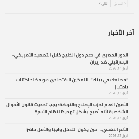
السابق
التالي
آخر الأخبار
الدور المصري في دعم دول الخليج خلال التصعيد الأمريكي-
الإسرائيلي ضد إيران
أبريل 14, 2026
“مصنعك في بيتك”: التمكين الاقتصادي هو مضاد اكتئاب
بامتياز
أبريل 13, 2026
الأمين العام لحزب الإصلاح والنهضة: يجب تحديث قانون الأحوال
الشخصية لأنه أصبح يشكل تهديدًا لنظام الأسرة
أبريل 13, 2026
الألم النفسي… حين يكون التدخل واجبًا والأمل حاضرًا
أبريل 12, 2026