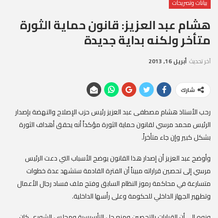
بيانات وتصريحات
هشام عبد العزيز: قانون حماية الثورة
متأخر ولكنه بداية جديدة
آخر تحديث
أبريل 16, 2013
شارك
رحب الأستاذ هشام مصطفى عبد العزيز رئيس حزب الإصلاح والنهضة بإصدار
الرئيس محمد مرسي لقانون حماية الثورة مؤكداً أنه يحقق أهداف الثورة
بشكل كبير وإن جاء متأخراً.
وأوضح عبد العزيز أن إصدار هذا القانون يوضح الأسباب التي دعت الرئيس
مرسي إلى تحصين قراراته مبيناً أن الفترة القادمة ستشهد عدة خطوات
متسارعة في محاكمة رموز النظام السابق وفتح ملف فساد رجال الأعمال
وتطهير الجهاز الداخلي للحكومة وعلى رأسها الداخلية.
ونوه إلى أن القرارات بالتحصين ومنع حل التأسيسية ومجلس الشورى كان