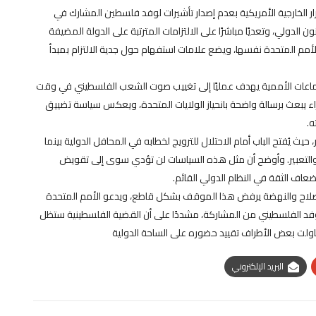
رار الخارجية الأمريكية بعدم إصدار تأشيرات لوفد فلسطين المشارك في
ون الدولي، وتعديًا مباشرًا على الالتزامات المترتبة على الدولة المضيفة
مم المتحدة نفسها، ويضع علامات استفهام حول جدية الالتزام بمبدأ
اجتماعات الأممية يهدف عمليًا إلى تغييب صوت الشعب الفلسطيني في وقت
جراء يبعث برسالة واضحة بانحياز الولايات المتحدة، ويعكس سياسة تضييق
ه.
يث يُفتح الباب أمام الاحتلال للترويج لخطابه في المحافل الدولية بينما
التعبير. وأوضح أن مثل هذه السياسات لن تؤدي سوى إلى تقويض
اف الثقة في النظام الدولي القائم.
 الإصلاح والنهضة يرفض هذا الموقف بشكل قاطع، ويدعو الأمم المتحدة
فد الفلسطيني من المشاركة، مشددًا على أن القضية الفلسطينية ستظل
ولت بعض الأطراف تقييد حضوره على الساحة الدولية
البريد الإلكتروني