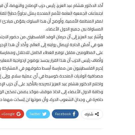
أكد الدكتور هشام عبد العزيز، رئيس حزب الإصلاح والنهضة، أن ق
اجتماعات الجمعية العامة للأمم المتحدة يمثل تجاوزًا خطيرًا للقان
لمقر المنظمة الأممية. وأوضح أن هذا السلوك يقوّض مبادئ الأ
المساواة بين جميع الدول الأعضاء.
وأشار عبد العزيز إلى أن حرمان الوفد الفلسطيني من حضور ال
هو في أمسّ الحاجة لإيصال روايته إلى العالم. وأكد أن هذا الإ
على المظلومين مقابل توفير الغطاء الكامل للاحتلال وممارسات
وأضاف رئيس الحزب أن هذا القرار يجسد بوضوح ازدواجية المعايير، ح
يُحرم الفلسطينيون من ممارسة أبسط حقوقهم في المشاركة و
مصداقية الولايات المتحدة كوسيط في أي عملية سلام، وإلى إضع
واختتم الدكتور هشام عبد العزيز تصريحه بالتأكيد على أن حزب
وكافة الدول الأعضاء إلى اتخاذ موقف موحّد يضمن تمكين الو
حاضرة في وجدان الشعوب الحرة، وأن صوتها لن يُسكت مهما حا
Google+
Twitter
Facebook
شارك