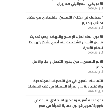
الأمريكي-الإسرائيلي ضد إيران
أبريل 14, 2026
“مصنعك في بيتك”: التمكين الاقتصادي هو مضاد
اكتئاب بامتياز
أبريل 13, 2026
الأمين العام لحزب الإصلاح والنهضة: يجب تحديث
قانون الأحوال الشخصية لأنه أصبح يشكل تهديدًا
لنظام الأسرة
أبريل 13, 2026
الألم النفسي… حين يكون التدخل واجبًا والأمل
حاضرًا
أبريل 12, 2026
التماسك الأسري في ظل التحديات المجتمعية
والاقتصادية … والمرأة المعيلة في قلب المعادلة
أبريل 12, 2026
نحو عدالة أسرية وتمكين اقتصادي: قراءة في
ضرورة تطوير قوانين حماية المرأة في مصر