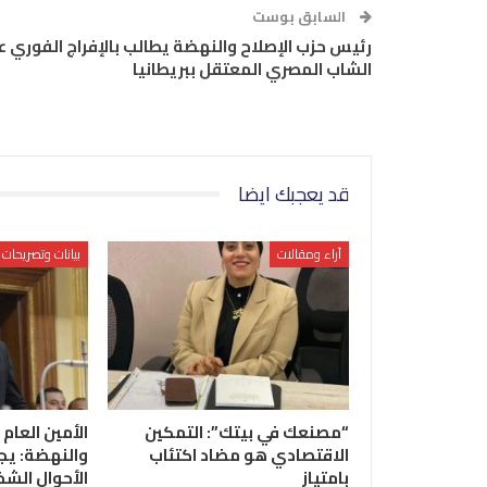
السابق بوست
رئيس حزب الإصلاح والنهضة يطالب بالإفراج الفوري ع
الشاب المصري المعتقل ببريطانيا
قد يعجبك ايضا
آراء ومقالات
بيانات وتصريحات
“مصنعك في بيتك”: التمكين
الأمين العام 
الاقتصادي هو مضاد اكتئاب
والنهضة: يج
بامتياز
الأحوال الشخ