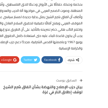
بحكمة وحنكة، حفاظًا على الأرواح ودعمًا للحق الفلسطيني. وأشار 
المنطقة، وصوت الضمير العربي في مواجهة آلة الحرب والعدوان
وأضاف أن اتفاق شرم الشيخ يمثل بداية جديدة لمسار سياسي عرب
الموقف العربي ويفتح آفاقًا حقيقية لتحقيق السلام العادل والد
واختتم النائب هاني خضر تصريحه بالتأكيد على أن الطريق نحو إن
يجب أن يكون قاعدة للبناء عليه حتى استعادة كامل الحقوق الف
يونيو 1967 وعاصمتها القدس الشرقية، مجددًا دعم حز
والكرامة الإنسانية
Google+
Twitter
Facebook
شارك
السابق بوست
بيان حزب الإصلاح والنهضة بشأن اتفاق شرم الشيخ
لوقف إطلاق النار في غزة