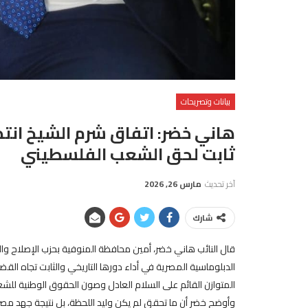
بيانات وتصريحات
هاني خضر: اتفاق شرم الشيخ انتص
ثابت لحق الشعب الفلسطيني
آخر تحديث
مارس 26, 2026
شارك
قال النائب هاني خضر، أمين محافظة المنوفية بحزب الإصلاح وا
الدبلوماسية المصرية في أداء دورها التاريخي والثابت تجاه القضية 
المتوازن القائم على السلام العادل وصون الحقوق الوطنية للش
وأوضح خضر أن ما تحقق لم يكن وليد اللحظة، بل نتيجة جهد مص