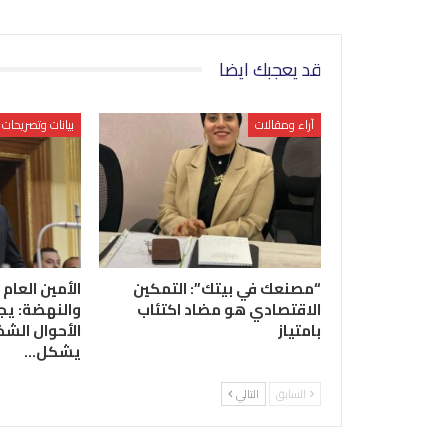
قد يعجبك ايضا
آراء ومقالات
بيانات وتصريحات
“مصنعك في بيتك”: التمكين
الأمين العام 
الاقتصادي هو مضاد اكتئاب
والنهضة: يج
بامتياز
الأحوال الشخ
يشكل…
السابق
التالي