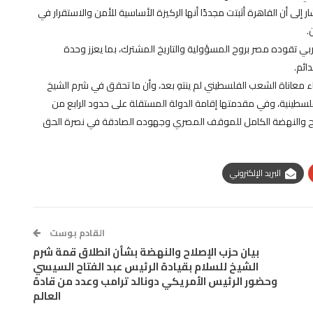
إلى أن القاهرة أثبتت مجددًا أنها الركيزة الأساسية للأمن والاستقرار في
.
ي تقوده مصر بروح المسؤولية والتاريخ المشترك، بما يعزز وحدة
ائم.
هاء معاناة الشعب الفلسطيني لم ينتهِ بعد، وأن ما تحقق في شرم الشيخ
لسطينية، وفي مقدمتها إقامة الدولة المستقلة على حدود الرابع من
ب الإصلاح والنهضة الكامل للموقف المصري وجهوده الصادقة في نصرة الحق
البريد الإلكتروني
القادم بوست
بيان حزب الإصلاح والنهضة بشأن انطلاق قمة شرم
الشيخ للسلام بقيادة الرئيس عبد الفتاح السيسي
وحضور الرئيس الأمريكي دونالد ترامب وعدد من قادة
العالم