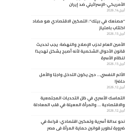
الأمريكي-الإسرائيلي ضد إيران
أبريل 14, 2026
“مصنعك في بيتك”: التمكين الاقتصادي هو مضاد
اكتئاب بامتياز
أبريل 13, 2026
الأمين العام لحزب الإصلاح والنهضة: يجب تحديث
قانون الأحوال الشخصية لأنه أصبح يشكل تهديدًا
لنظام الأسرة
أبريل 13, 2026
الألم النفسي… حين يكون التدخل واجبًا والأمل
حاضرًا
أبريل 12, 2026
التماسك الأسري في ظل التحديات المجتمعية
والاقتصادية … والمرأة المعيلة في قلب المعادلة
أبريل 12, 2026
نحو عدالة أسرية وتمكين اقتصادي: قراءة في
ضرورة تطوير قوانين حماية المرأة في مصر