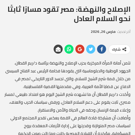
الإصلاح والنهضة: مصر تقود مسارًا ثابتًا
نحو السلام العادل
آخر تحديث
مارس 26, 2026
شارك
تثمن أمانة المرأة المركزية بحزب الإصلاح والنهضة برئاسة د/ريم القطان،
الجهود الوطنية والدبلوماسية التي يقودها فخامة الرئيس عبد الفتاح السيسي
من خلال قمة شرم الشيخ للسلام، والتي تجسد الدور التاريخي لمصر في
الدفاع عن قضايا الأمة العربية، وفي مقدمتها القضية الفلسطينية.
وأكدت د/ريم القطان أن ما تشهده شرم الشيخ اليوم هو امتداد طبيعي لمسار
مصري ثابت يقوم على دعم السلام العادل، ورفض سياسات الحرب والعنف،
وإعلاء قيمة الإنسان وحقه في الحياة والأمن والاستقرار.
وأضافت أن مشاركة قادة العالم في القمة يعكس تقدير المجتمع الدولي
لسياسات مصر المتوازنة وقدرتها على إدارة الأزمات المعقدة بروح
المسؤولية، مؤكدة أن القيادة المصرية كانت وما زالت صوت الحكمة