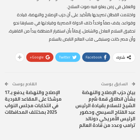
والعقل في زمن يعلو فيه صوت السلاح.
واختتمت القطان تصريحها بالتأكيد على أن حزب الإصلاح والنهضة، قيادة
وقواعد، يقف صفاً واحداً خلف الدولة المصرية وقيادتها في مسارها نحو
تحقيق السلام العادل والشامل، إيماناً بأن استقرار المنطقة يبدأ من القاهرة،
وأن مصر كانت وستبقى قلب العالم النابض بالسلام
Google+
Twitter
Facebook
شارك
السابق بوست
القادم بوست
بيان حزب الإصلاح والنهضة
الإصلاح والنهضة يدفع بـ17
بشأن انطلاق قمة شرم
مرشحًا على المقاعد الفردية
الشيخ للسلام بقيادة الرئيس
في انتخابات مجلس النواب
عبد الفتاح السيسي وحضور
2025 بمختلف المحافظات
الرئيس الأمريكي دونالد
ترامب وعدد من قادة العالم