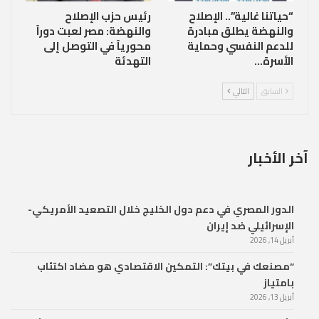
“حياتنا غالية”.. الإصلاح
رئيس حزب الإصلاح
والنهضة يطلق مبادرة
والنهضة: مصر لعبت دوراً
للدعم النفسي وحماية
محورياً في التوصل إلى
الأسرة…
التهدئة
السابق
التالي
آخر الأخبار
الدور المصري في دعم دول الخليج خلال التصعيد الأمريكي-
الإسرائيلي ضد إيران
أبريل 14, 2026
“مصنعك في بيتك”: التمكين الاقتصادي هو مضاد اكتئاب
بامتياز
أبريل 13, 2026