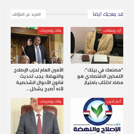
قد يعجبك ايضا
المزيد عن المؤلف
آراء ومقالات
بيانات وتصريحات
“مصنعك في بيتك”:
الأمين العام لحزب الإصلاح
التمكين الاقتصادي هو
والنهضة: يجب تحديث
مضاد اكتئاب بامتياز
قانون الأحوال الشخصية
لأنه أصبح يشكل…
أخبار الحزب
بيانات وتصريحات