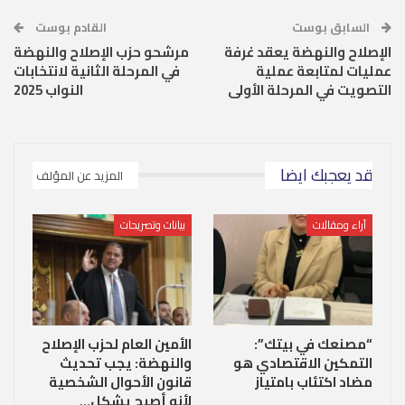
السابق بوست
القادم بوست
الإصلاح والنهضة يعقد غرفة
مرشحو حزب الإصلاح والنهضة
عمليات لمتابعة عملية
في المرحلة الثانية لانتخابات
التصويت في المرحلة الأولى
النواب 2025
قد يعجبك ايضا
المزيد عن المؤلف
آراء ومقالات
بيانات وتصريحات
“مصنعك في بيتك”:
الأمين العام لحزب الإصلاح
التمكين الاقتصادي هو
والنهضة: يجب تحديث
مضاد اكتئاب بامتياز
قانون الأحوال الشخصية
لأنه أصبح يشكل…