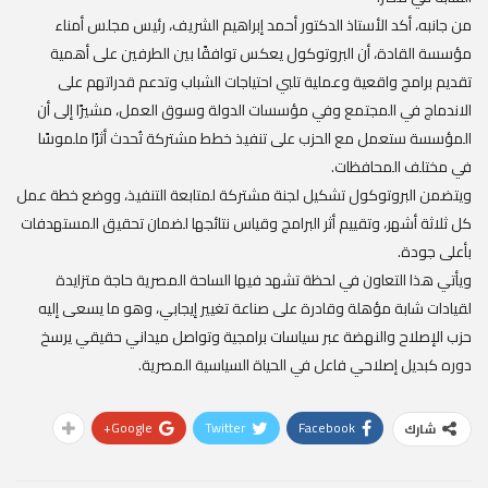
من جانبه، أكد الأستاذ الدكتور أحمد إبراهيم الشريف، رئيس مجلس أمناء
مؤسسة القادة، أن البروتوكول يعكس توافقًا بين الطرفين على أهمية
تقديم برامج واقعية وعملية تلبي احتياجات الشباب وتدعم قدراتهم على
الاندماج في المجتمع وفي مؤسسات الدولة وسوق العمل، مشيرًا إلى أن
المؤسسة ستعمل مع الحزب على تنفيذ خطط مشتركة تُحدث أثرًا ملموسًا
في مختلف المحافظات.
ويتضمن البروتوكول تشكيل لجنة مشتركة لمتابعة التنفيذ، ووضع خطة عمل
كل ثلاثة أشهر، وتقييم أثر البرامج وقياس نتائجها لضمان تحقيق المستهدفات
بأعلى جودة.
ويأتي هذا التعاون في لحظة تشهد فيها الساحة المصرية حاجة متزايدة
لقيادات شابة مؤهلة وقادرة على صناعة تغيير إيجابي، وهو ما يسعى إليه
حزب الإصلاح والنهضة عبر سياسات برامجية وتواصل ميداني حقيقي يرسخ
دوره كبديل إصلاحي فاعل في الحياة السياسية المصرية.
Google+
Twitter
Facebook
شارك