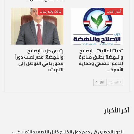
أخبار الحزب
بيانات وتصريحات
“حياتنا غالية”.. الإصلاح
رئيس حزب الإصلاح
والنهضة يطلق مبادرة
والنهضة: مصر لعبت دوراً
للدعم النفسي وحماية
محورياً في التوصل إلى
الأسرة…
التهدئة
السابق
التالي
آخر الأخبار
الدور المصري في دعم دول الخليج خلال التصعيد الأمريكي-