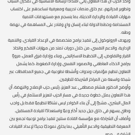
وأكد الحزب أن هذا التعاون يأتي امتدادًا لرسالته الأساسية في تمكين الشباب
وتطوير قدراتهم، عبر خلق منصات تدريبية ومعرفية تساعدهم على اكتساب
مهارات القيادة والإدارة الحديثة، بما ينسجم مع مستهدفات التنمية
المستدامة وخطط الدولة لبناء إنسان واعٍ وقادر على المساهمة في نهضة
وطنه.
ويهدف البروتوكول إلى تنفيذ برامج متخصصة في الإعداد القيادي، والتنمية
الإدارية، والدعم النفسي، من خلال دورات تمتد من مهارات التفكير واتخاذ
القرار والتفاوض، إلى التخطيط الاستراتيجي وبناء وإدارة فرق العمل، مرورًا
ببرامج الذكاء العاطفي والصمود النفسي وإدارة الضغوط. كما يشمل
التعاون تنظيم مؤتمرات وندوات وأنشطة تطوعية في جميع المحافظات عبر
شبكة واسعة من المراكز الشريكة للطرفين.
وأوضح الدكتور هشام مصطفى عبد العزيز، رئيس حزب الإصلاح والنهضة، أن
هذا التعاون يمثل خطوة جديدة في مسار الحزب لتعزيز الاستثمار في رأس
المال البشري، مشيرًا إلى أن بناء الكوادر ليس نشاطًا تنظيميًا فقط بل واجب
وطني يسهم في خلق جيل جديد أكثر وعيًا واستعدادًا لقيادة المستقبل.
وأضاف أن الشراكة مع مؤسسة القادة ستتيح تنفيذ برامج نوعية تجمع بين
المعرفة التطبيقية والدعم التأهيلي، بما يخلق نموذجًا جديدًا لإعداد القيادات
الشابة في مصر.