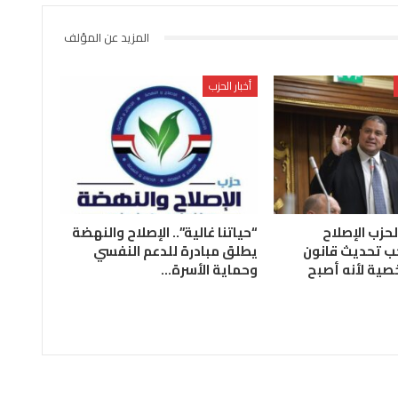
المزيد عن المؤلف
أخبار الحزب
لحزب الإصلاح
“حياتنا غالية”.. الإصلاح والنهضة
ب تحديث قانون
يطلق مبادرة للدعم النفسي
صية لأنه أصبح
وحماية الأسرة…