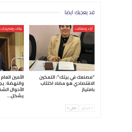
قد يعجبك ايضا
آراء ومقالات
بيانات وتصريحات
“مصنعك في بيتك”: التمكين
الأمين العام 
الاقتصادي هو مضاد اكتئاب
والنهضة: يج
بامتياز
الأحوال الشخ
يشكل…
السابق
التالي