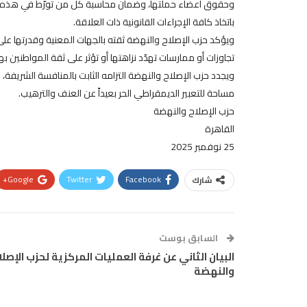
وحقوق أعضاء حملتها، وضمان محاسبة كل من تورّط في هذه الاعتدا
باتخاذ كافة الإجراءات القانونية ذات العلاقة.
ويؤكد حزب الإصلاح والنهضة ثقته بالجهات المعنية وقدرتها عل
تجاوزات أو ممارسات تهدّد نزاهتها أو تؤثر على ثقة المواطنين بها
ويجدد حزب الإصلاح والنهضة التزامه الثابت بالمنافسة الشريفة
مساحة للتعبير الديمقراطي الحر بعيداً عن العنف والترهيب.
حزب الإصلاح والنهضة
القاهرة
25 نوفمبر 2025
Google+
Twitter
Facebook
شارك
السابق بوست
البيان الثاني عن غرفة العمليات المركزية لحزب الإصلا
والنهضة