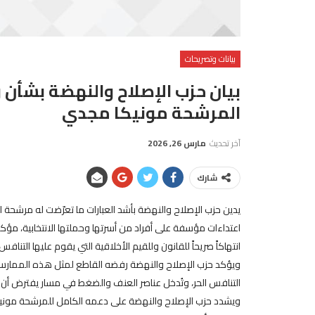
بيانات وتصريحات
بيان حزب الإصلاح والنهضة بشأن
المرشحة مونيكا مجدي
آخر تحديث
مارس 26, 2026
شارك
يدين حزب الإصلاح والنهضة بأشد العبارات ما تعرّضت له مرشحة ا
اعتداءات مؤسفة على أفراد من أسرتها وحملتها الانتخابية، مؤكد
انتهاكاً صريحاً للقانون وللقيم الأخلاقية التي يقوم عليها التنافس
ويؤكد حزب الإصلاح والنهضة رفضه القاطع لمثل هذه الممارسات التي 
التنافس الحر، وتُدخل عناصر العنف والضغط في مسار يفترض أن ي
ويشدد حزب الإصلاح والنهضة على دعمه الكامل للمرشحة مونيكا 