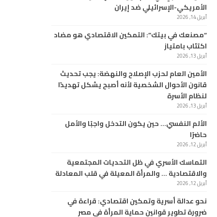
الأمريكي-الإسرائيلي ضد إيران
أبريل 14, 2026
“مصنعك في بيتك”: التمكين الاقتصادي هو مضاد
اكتئاب بامتياز
أبريل 13, 2026
الأمين العام لحزب الإصلاح والنهضة: يجب تحديث
قانون الأحوال الشخصية لأنه أصبح يشكل تهديدًا
لنظام الأسرة
أبريل 13, 2026
الألم النفسي… حين يكون التدخل واجبًا والأمل
حاضرًا
أبريل 12, 2026
التماسك الأسري في ظل التحديات المجتمعية
والاقتصادية … والمرأة المعيلة في قلب المعادلة
أبريل 12, 2026
نحو عدالة أسرية وتمكين اقتصادي: قراءة في
ضرورة تطوير قوانين حماية المرأة في مصر