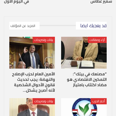
سمير غطاس
في اليوم الأول
قد يعجبك ايضا
المزيد عن المؤلف
آراء ومقالات
بيانات وتصريحات
“مصنعك في بيتك”:
الأمين العام لحزب الإصلاح
التمكين الاقتصادي هو
والنهضة: يجب تحديث
مضاد اكتئاب بامتياز
قانون الأحوال الشخصية
لأنه أصبح يشكل…
أخبار الحزب
بيانات وتصريحات