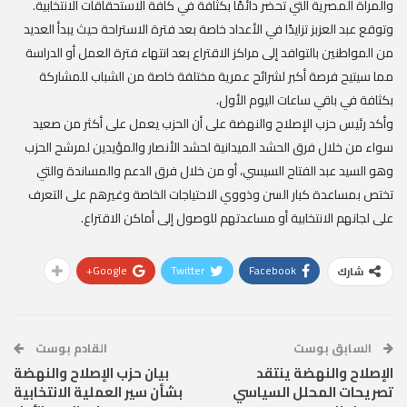
والمرأة المصرية التي تحضر دائمًا بكثافة في كافة الاستحقاقات الانتخابية.
وتوقع عبد العزبز تزايدًا في الأعداد خاصة بعد فترة الاستراحة حيث يبدأ العديد
من المواطنين بالتوافد إلى مراكز الاقتراع بعد انتهاء فترة العمل أو الدراسة
مما سيتيح فرصة أكبر لشرائح عمرية مختلفة خاصة من الشباب للمشاركة
بكثافة في باقي ساعات اليوم الأول.
وأكد رئيس حزب الإصلاح والنهضة على أن الحزب يعمل على أكثر من صعيد
سواء من خلال فرق الحشد الميدانية لحشد الأنصار والمؤيدين لمرشح الحزب
وهو السيد عبد الفتاح السيسي، أو من خلال فرق الدعم والمساندة والتي
تختص بمساعدة كبار السن وذووي الاحتياجات الخاصة وغيرهم على التعرف
على لجانهم الانتخابية أو مساعدتهم للوصول إلى أماكن الاقتراع.
Google+
Twitter
Facebook
شارك
السابق بوست
القادم بوست
الإصلاح والنهضة ينتقد
بيان حزب الإصلاح والنهضة
تصريحات المحلل السياسي
بشأن سير العملية الانتخابية