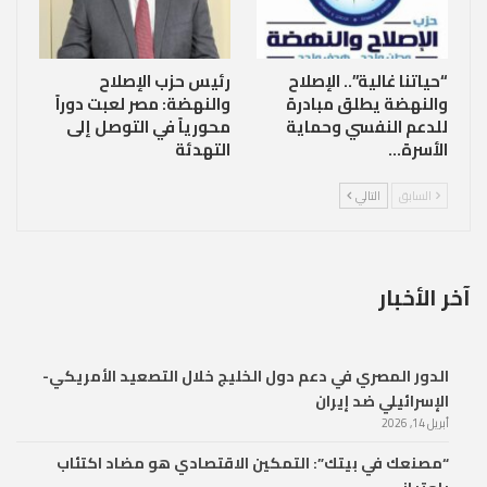
“حياتنا غالية”.. الإصلاح
رئيس حزب الإصلاح
والنهضة يطلق مبادرة
والنهضة: مصر لعبت دوراً
للدعم النفسي وحماية
محورياً في التوصل إلى
الأسرة…
التهدئة
السابق
التالي
آخر الأخبار
الدور المصري في دعم دول الخليج خلال التصعيد الأمريكي-
الإسرائيلي ضد إيران
أبريل 14, 2026
“مصنعك في بيتك”: التمكين الاقتصادي هو مضاد اكتئاب