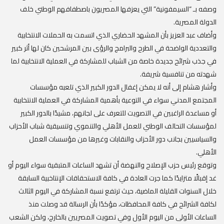
وصفه بـ “السيمفونية” التي يعزفها المصريون باصطفافهم الوطني خلف
الدولة المصرية.
وأضاف عبد العزيز بأن المشهد الحضاري الذي اتسمت به الحملات الانتخابية
والتعددية الواضحة في الطرح والبرامج والرؤى بين المرشحين كان لها أثر كبير
في جذب شرائح جديدة خاصة من الشباب للمشاركة في العملية الانتخابية لما
شهدته من تنافسية شريفة.
وأشار هشام إلى أنه لا يمكن إغفال الدور الكبير الذي تلعبه مؤسسات
المجتمع المدني سواء في التوعية بأهمية المشاركة في العملية الانتخابية
أو مساعدة الراغبين في التصويت للتعرف على لجانهم، مشيدًا بالدور الكبير
لمؤسسات التحالف الوطني للعمل الأهلي والتنموي وتنسيقية شباب الأحزاب
والسياسيين بجانب دور الأحزاب والنقابات وغيرها من مؤسسات العمل
الأهلي.
وتوقع رئيس حزب الإصلاح والنهضة أن تشهد الساعات المتبقية سواء اليوم أو
غد إقبالًا متزايدًا كما جرت العادة في كافة الاستحقاقات الإنتاخبية السابقة
خلال السنوات القليلة الماضية، حيث ترتفع نسبة المشاركة في اليوم الثالث
لكافة الشرائح في كافة المحافظات، مؤكدًا بأن الرسالة قد وصلت منذ
الساعات الأولى من اليوم الأول وفي تصويت المصريين بالخارج، ولكن الشعب