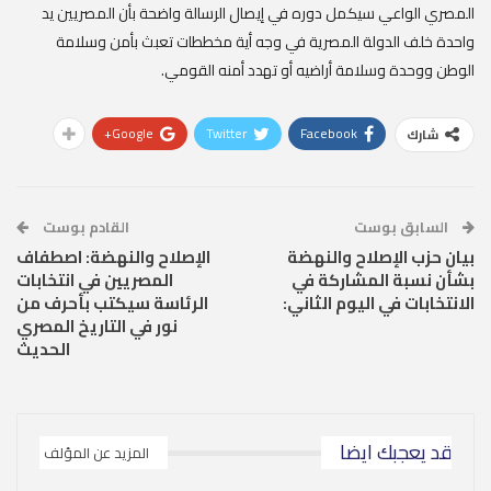
المصري الواعي سيكمل دوره في إيصال الرسالة واضحة بأن المصريين يد
واحدة خلف الدولة المصرية في وجه أية مخططات تعبث بأمن وسلامة
الوطن ووحدة وسلامة أراضيه أو تهدد أمنه القومي.
Google+
Twitter
Facebook
شارك
السابق بوست
القادم بوست
بيان حزب الإصلاح والنهضة
الإصلاح والنهضة: اصطفاف
بشأن نسبة المشاركة في
المصريين في انتخابات
الانتخابات في اليوم الثاني:
الرئاسة سيكتب بأحرف من
نور في التاريخ المصري
الحديث
قد يعجبك ايضا
المزيد عن المؤلف