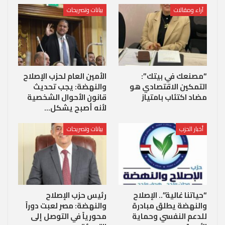
آراء ومقالات
بيانات وتصريحات
“مصنعك في بيتك”:
الأمين العام لحزب الإصلاح
التمكين الاقتصادي هو
والنهضة: يجب تحديث
مضاد اكتئاب بامتياز
قانون الأحوال الشخصية
لأنه أصبح يشكل…
أخبار الحزب
بيانات وتصريحات
“حياتنا غالية”.. الإصلاح
رئيس حزب الإصلاح
والنهضة يطلق مبادرة
والنهضة: مصر لعبت دوراً
للدعم النفسي وحماية
محورياً في التوصل إلى