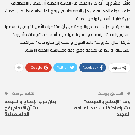
وأشار هشام إلى أنه كان المنتظر من الحركة المدنية أن تسعى للاصطفاف
خلف الدولة المصرية في ظل التصعيدات في رفح الفلسطينية بدلا من الحديث
عن قضايا لا أساس لها من الصحة.
وشدد رئيس حزب الإصلاح والنهضة على أن مقتضيات الأمن القومي تحسمها
التقارير والبيانات الرسمية ولا يتم تلقيها عبر ما أسماه ب “تريندات مأجورة”
تثيرها “لجان إلكترونية” داعيا القوى والنخب إلى تجاوز حالة “المراهقة
السياسية” والتصرف بحكمة وفق دقة وحساسية اللحظة الراهنة.
Google+
Twitter
Facebook
شارك
السابق بوست
القادم بوست
وفد “الإصلاح والنهضة”
بيان حزب الإصلاح والنهضة
يشارك احتفالات عيد القيامة
بشأن اقتحام رفح
المجيد
الفلسطينية