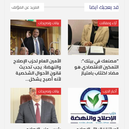
قد يعجبك ايضا
المزيد عن المؤلف
آراء ومقالات
بيانات وتصريحات
“مصنعك في بيتك”:
الأمين العام لحزب الإصلاح
التمكين الاقتصادي هو
والنهضة: يجب تحديث
مضاد اكتئاب بامتياز
قانون الأحوال الشخصية
لأنه أصبح يشكل…
أخبار الحزب
بيانات وتصريحات