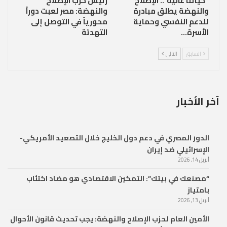
“حياتنا غالية”.. الإصلاح
رئيس حزب الإصلاح
والنهضة يطلق مبادرة
والنهضة: مصر لعبت دوراً
للدعم النفسي وحماية
محورياً في التوصل إلى
الأسرة…
التهدئة
السابق
التالي
آخر الأخبار
الدور المصري في دعم دول الخليج خلال التصعيد الأمريكي-
الإسرائيلي ضد إيران
أبريل 14, 2026
“مصنعك في بيتك”: التمكين الاقتصادي هو مضاد اكتئاب
بامتياز
أبريل 13, 2026
الأمين العام لحزب الإصلاح والنهضة: يجب تحديث قانون الأحوال